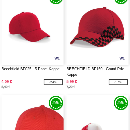
W1
W1
Beechfield BF025 - 5-Panel-Kappe
BEECHFIELD BF159 - Grand Prix
Kappe
4,09 €
5,99 €
-24%
-17%
5,40 €
7,20 €