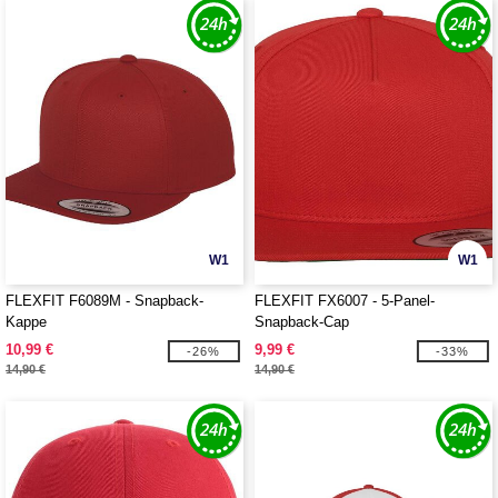
W1
W1
FLEXFIT F6089M - Snapback-
FLEXFIT FX6007 - 5-Panel-
Kappe
Snapback-Cap
10,99 €
9,99 €
-26%
-33%
14,90 €
14,90 €