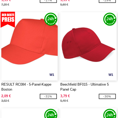
-17%
-29%
7,20 €
5,60 €
W1
W1
RESULT RC084 - 5-Panel-Kappe
Beechfield BF015 - Ultimative 5
Boston
Panel Cap
2,09 €
3,79 €
-31%
-30%
3,02 €
5,40 €