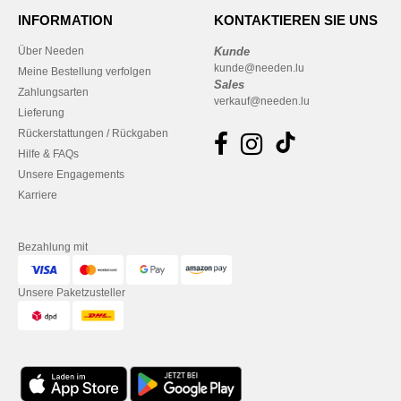
INFORMATION
KONTAKTIEREN SIE UNS
Über Needen
Kunde
kunde@needen.lu
Meine Bestellung verfolgen
Sales
Zahlungsarten
verkauf@needen.lu
Lieferung
Rückerstattungen / Rückgaben
Hilfe & FAQs
Unsere Engagements
Karriere
Bezahlung mit
Unsere Paketzusteller