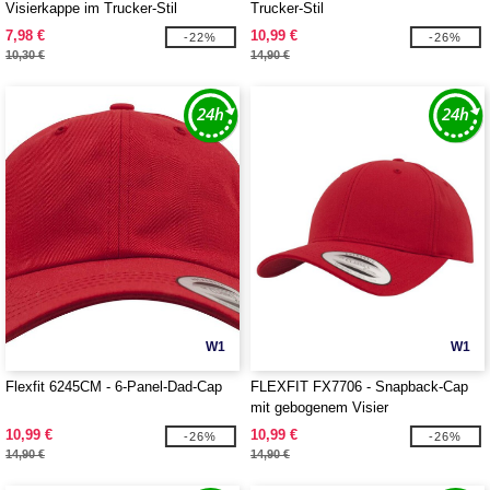
Visierkappe im Trucker-Stil
Trucker-Stil
7,98 €
10,99 €
-22%
-26%
10,30 €
14,90 €
W1
W1
Flexfit 6245CM - 6-Panel-Dad-Cap
FLEXFIT FX7706 - Snapback-Cap
mit gebogenem Visier
10,99 €
10,99 €
-26%
-26%
14,90 €
14,90 €