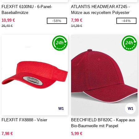
FLEXFIT 6100NU - 6-Panel-
ATLANTIS HEADWEAR AT245 -
Baseballmütze
Mütze aus recyceltem Polyester
10,99 €
7,99 €
-58%
-44%
26,40 €
14,39 €
W1
W1
FLEXFIT FX8888 - Visier
BEECHFIELD BF820C - Kappe aus
Bio-Baumwolle mit Paspel
7,98 €
5,99 €