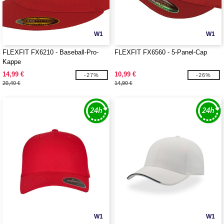
W1
W1
FLEXFIT FX6210 - Baseball-Pro-
FLEXFIT FX6560 - 5-Panel-Cap
Kappe
14,99 €
10,99 €
-27%
-26%
20,40 €
14,90 €
W1
W1