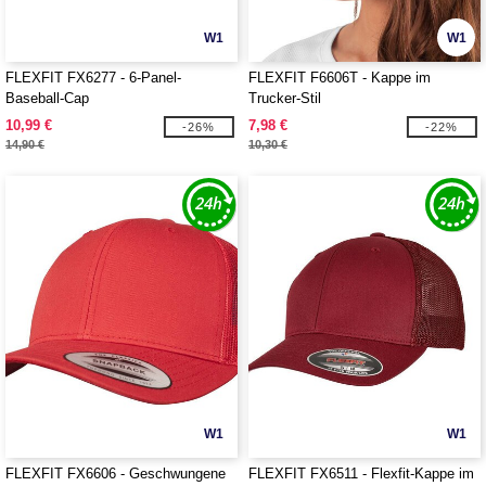
W1
W1
FLEXFIT FX6277 - 6-Panel-
FLEXFIT F6606T - Kappe im
Baseball-Cap
Trucker-Stil
10,99 €
7,98 €
-26%
-22%
14,90 €
10,30 €
W1
W1
FLEXFIT FX6606 - Geschwungene
FLEXFIT FX6511 - Flexfit-Kappe im