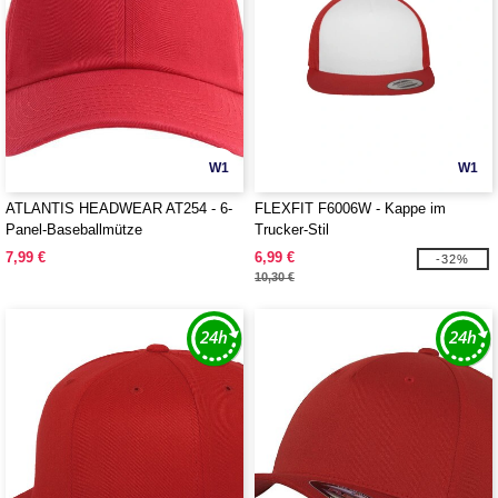
W1
W1
ATLANTIS HEADWEAR AT254 - 6-
FLEXFIT F6006W - Kappe im
Panel-Baseballmütze
Trucker-Stil
7,99 €
6,99 €
-32%
10,30 €