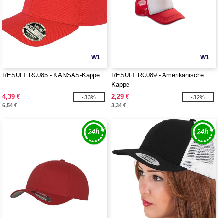
W1
W1
RESULT RC085 - KANSAS-Kappe
RESULT RC089 - Amerikanische
Kappe
4,39 €
2,29 €
-33%
-32%
6,54 €
3,34 €