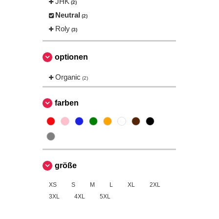
JHK
(2)
Neutral
(2)
Roly
(3)
optionen
Organic
(2)
farben
größe
XS
S
M
L
XL
2XL
3XL
4XL
5XL