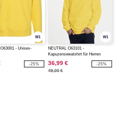
W1
W1
63001 - Unisex-
NEUTRAL O63101 -
Kapuzensweatshirt für Herren
€
36,99 €
-25%
-25%
49,00 €