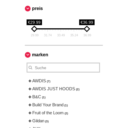
preis
€29.99
€36.99
29.99
31.74
33.49
35.24
36.99
marken
AWDIS
(7)
AWDIS JUST HOODS
(2)
B&C
(1)
Build Your Brand
(1)
Fruit of the Loom
(2)
Gildan
(3)