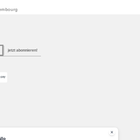
embourg
jetzt abonnieren!
llo