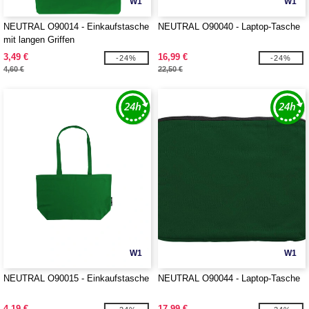
W1
W1
NEUTRAL O90014 - Einkaufstasche
NEUTRAL O90040 - Laptop-Tasche
mit langen Griffen
3,49 €
16,99 €
-24%
-24%
4,60 €
22,50 €
W1
W1
NEUTRAL O90015 - Einkaufstasche
NEUTRAL O90044 - Laptop-Tasche
4,19 €
17,99 €