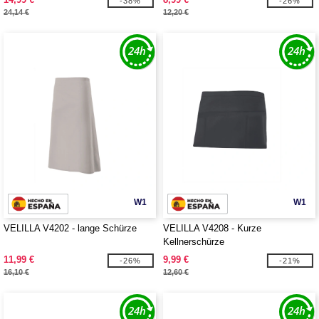
-38%
-26%
24,14 €
12,20 €
W1
W1
VELILLA V4202 - lange Schürze
VELILLA V4208 - Kurze
Kellnerschürze
11,99 €
9,99 €
-26%
-21%
16,10 €
12,60 €