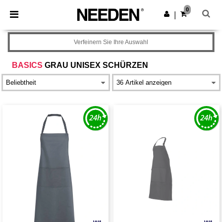
×
Needen App
0
App holen
|
Bessere Preise in der App!
Verfeinern Sie Ihre Auswahl
BASICS
GRAU UNISEX SCHÜRZEN