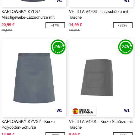
W1
W1
KARLOWSKY KYLS7 -
VELILLA V4203 - Latzschürze mit
Mischgewebe-Latzschürze mit
Tasche
Tasche
20,99 €
14,99 €
-47%
-22%
39,58 €
19,20 €
W1
W1
KARLOWSKY KYVS2 - Kurze
VELILLA V4201 - Kurze Schürze mit
Polycotton-Schürze
Tasche
14,99 €
8,99 €