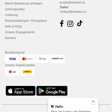
kunde@needen.lu
Meine Bestellung verfolgen
Sales
Zahlungsarten
verkauf@needen.lu
Lieferung
Rückerstattungen / Rückgaben
Hilfe & FAQs
Unsere Engagements
Karriere
Bezahlung mit
Unsere Paketzusteller
👋
Hallo
Wenn Sie Fragen oder Bedenken