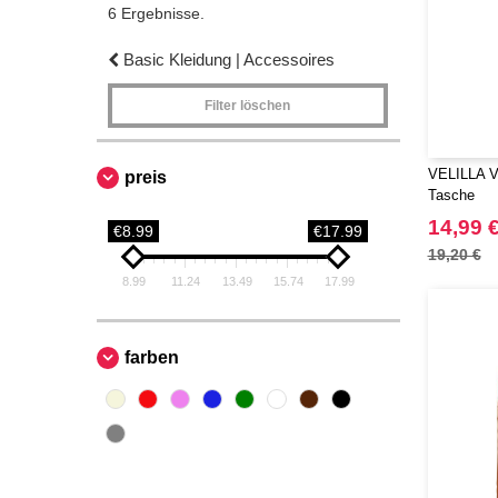
6 Ergebnisse.
Basic Kleidung | Accessoires
Filter löschen
VELILLA V
preis
Tasche
14,99 
€8.99
€17.99
19,20 €
8.99
11.24
13.49
15.74
17.99
farben