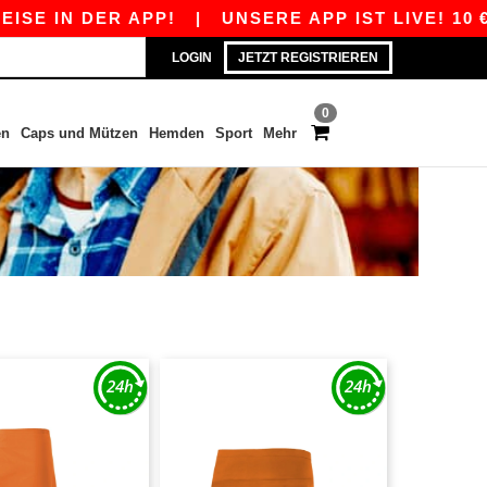
SE IN DER APP!
|
UNSERE APP IST LIVE! 10 €
LOGIN
JETZT REGISTRIEREN
0
en
Caps und Mützen
Hemden
Sport
Mehr