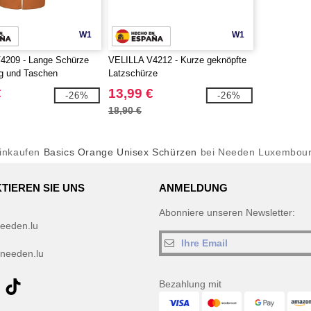
W1
W1
4209 - Lange Schürze
VELILLA V4212 - Kurze geknöpfte
g und Taschen
Latzschürze
€
13,99 €
-26%
-26%
18,90 €
inkaufen
Basics Orange Unisex Schürzen
bei Needen Luxembou
TIEREN SIE UNS
ANMELDUNG
Abonniere unseren Newsletter:
eeden.lu
needen.lu
Bezahlung mit