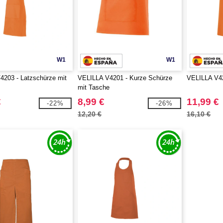
W1
W1
4203 - Latzschürze mit
VELILLA V4201 - Kurze Schürze
VELILLA V42
mit Tasche
€
8,99 €
11,99 €
-22%
-26%
12,20 €
16,10 €