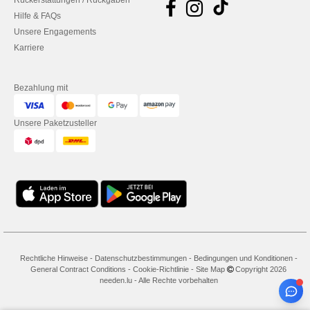
Rückerstattungen / Rückgaben
Hilfe & FAQs
Unsere Engagements
Karriere
Bezahlung mit
Unsere Paketzusteller
Rechtliche Hinweise
-
Datenschutzbestimmungen
-
Bedingungen und Konditionen
-
General Contract Conditions
-
Cookie-Richtlinie
-
Site Map
Copyright 2026
needen.lu - Alle Rechte vorbehalten