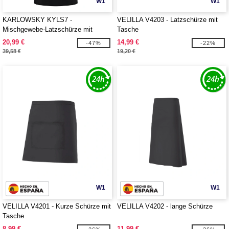
W1
W1
KARLOWSKY KYLS7 -
VELILLA V4203 - Latzschürze mit
Mischgewebe-Latzschürze mit
Tasche
Tasche
20,99 €
14,99 €
-47%
-22%
39,58 €
19,20 €
W1
W1
VELILLA V4201 - Kurze Schürze mit
VELILLA V4202 - lange Schürze
Tasche
8,99 €
11,99 €