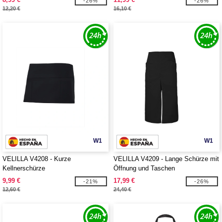
-26%
-26%
12,20 €
16,10 €
W1
W1
VELILLA V4208 - Kurze
VELILLA V4209 - Lange Schürze mit
Kellnerschürze
Öffnung und Taschen
9,99 €
17,99 €
-21%
-26%
12,60 €
24,40 €