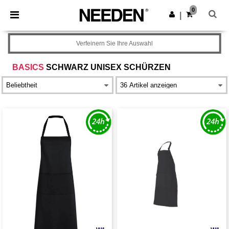
×
Needen App
0
App holen
|
Bessere Preise in der App!
Verfeinern Sie Ihre Auswahl
BASICS
SCHWARZ UNISEX SCHÜRZEN