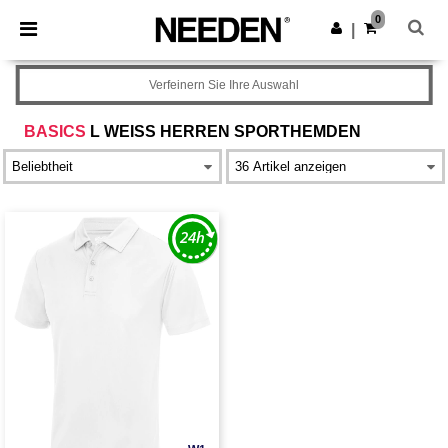
×
Needen App
0
App holen
|
Bessere Preise in der App!
Verfeinern Sie Ihre Auswahl
BASICS
L WEISS HERREN SPORTHEMDEN