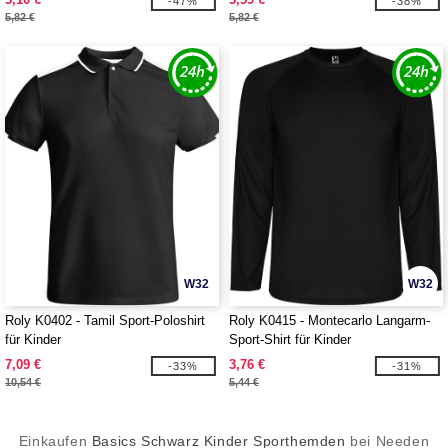
-47%
-38%
5,82 €
5,82 €
W32
W32
Roly K0402 - Tamil Sport-Poloshirt
Roly K0415 - Montecarlo Langarm-
für Kinder
Sport-Shirt für Kinder
7,09 €
3,76 €
-33%
-31%
10,54 €
5,44 €
Einkaufen
Basics Schwarz Kinder Sporthemden
bei Needen