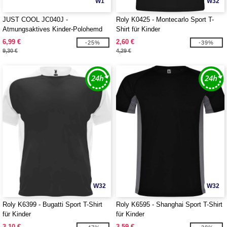
W1
W32
JUST COOL JC040J -
Roly K0425 - Montecarlo Sport T-
Atmungsaktives Kinder-Polohemd
Shirt für Kinder
6,99 €
2,60 €
-25%
-39%
9,30 €
4,29 €
W32
W32
Roly K6399 - Bugatti Sport T-Shirt
Roly K6595 - Shanghai Sport T-Shirt
für Kinder
für Kinder
3,10 €
3,59 €