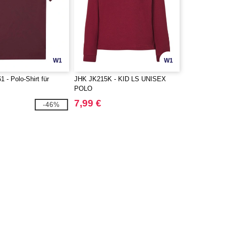
W1
W1
- Polo-Shirt für
JHK JK215K - KID LS UNISEX
POLO
7,99 €
-46%