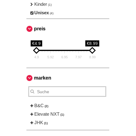
Kinder
(1)
Unisex
(4)
preis
€4.9
€8.99
4.9
5.92
6.95
7.97
8.99
marken
B&C
(2)
Elevate NXT
(1)
JHK
(1)