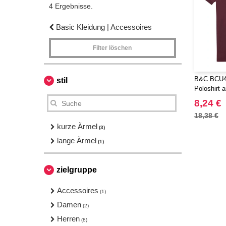
4 Ergebnisse.
Basic Kleidung | Accessoires
Filter löschen
B&C BCU42
stil
Poloshirt 
8,24 €
18,38 €
kurze Ärmel
(3)
lange Ärmel
(1)
zielgruppe
Accessoires
(1)
Damen
(2)
Herren
(8)