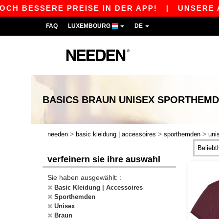
H BESSERE PREISE IN DER APP!
|
UNSERE APP 
FAQ
LUXEMBOURG
DE
BASICS
BRAUN UNISEX SPORTHEM
>
>
>
needen
basic kleidung | accessoires
sporthemden
uni
verfeinern sie ihre auswahl
Sie haben ausgewählt: :
Basic Kleidung | Accessoires
Sporthemden
Unisex
Braun