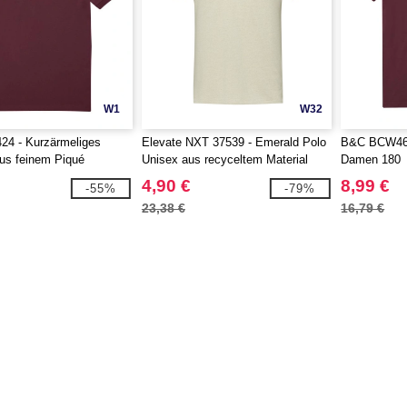
W1
W32
4 - Kurzärmeliges
Elevate NXT 37539 - Emerald Polo
B&C BCW461 
aus feinem Piqué
Unisex aus recyceltem Material
Damen 180
4,90 €
8,99 €
-55%
-79%
23,38 €
16,79 €