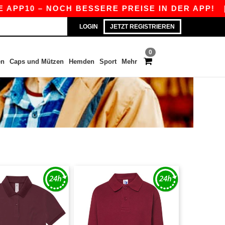
APP10 – NOCH BESSERE PREISE IN DER APP!
|
U
LOGIN
JETZT REGISTRIEREN
0
en
Caps und Mützen
Hemden
Sport
Mehr