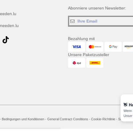
Abonniere unseren Newsletter:
eeden.lu
needen.lu
Bezahlung mit
Unsere Paketzusteller
👋
Ha
Wenn S
Unser 
-
Bedingungen und Konditionen
-
General Contract Conditions
-
Cookie-Richtlinie
-
Site Map