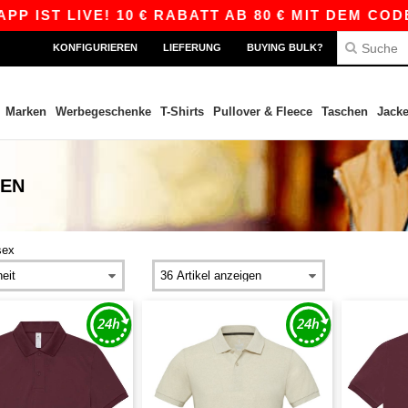
IST LIVE! 10 € RABATT AB 80 € MIT DEM CODE 
KONFIGURIEREN
LIEFERUNG
BUYING BULK?
Marken
Werbegeschenke
T-Shirts
Pullover & Fleece
Taschen
Jack
DEN
sex