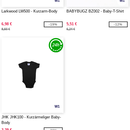
W1
W1
Larkwood LW500 - Kurzarm-Body
BABYBUGZ BZ002 - Baby-T-Shirt
6,98 €
5,51 €
-19%
-12%
8,60 €
6,24 €
W1
JHK JHK100 - Kurzärmeliger Baby-
Body
3,29 €