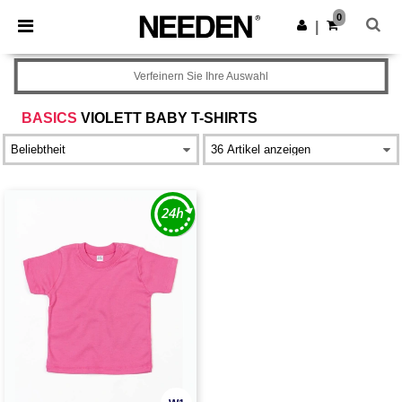
×
Needen App
0
App holen
|
Bessere Preise in der App!
Verfeinern Sie Ihre Auswahl
BASICS
VIOLETT BABY T-SHIRTS