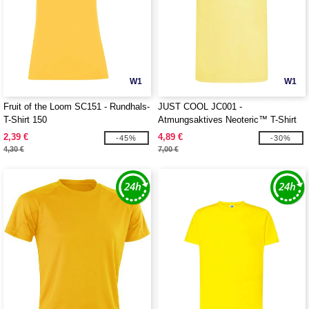
W1
W1
Fruit of the Loom SC151 - Rundhals-
JUST COOL JC001 -
T-Shirt 150
Atmungsaktives Neoteric™ T-Shirt
2,39 €
4,89 €
-45%
-30%
4,30 €
7,00 €