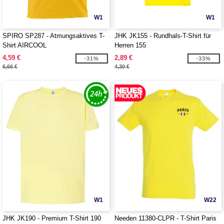
W1
W1
SPIRO SP287 - Atmungsaktives T-
JHK JK155 - Rundhals-T-Shirt für
Shirt AIRCOOL
Herren 155
4,59 €
2,89 €
-31%
-33%
6,66 €
4,30 €
W1
W22
JHK JK190 - Premium T-Shirt 190
Needen 11380-CLPR - T-Shirt Paris