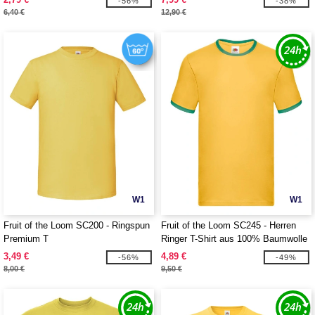
-56%
-38%
6,40 €
12,90 €
W1
W1
Fruit of the Loom SC200 - Ringspun
Fruit of the Loom SC245 - Herren
Premium T
Ringer T-Shirt aus 100% Baumwolle
3,49 €
4,89 €
-56%
-49%
8,00 €
9,50 €