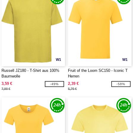
W1
W1
Russell JZ180 - T-Shirt aus 100%
Fruit of the Loom SC150 - Iconic T
Baumwolle
Herren
3,59 €
2,39 €
-49%
-58%
7,00 €
5,70 €