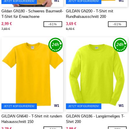
W1
W1
JETZT KOFIGURIEREN!
JETZT KOFIGURIEREN!
Gildan GN180 - Schweres Baumwoll-
GILDAN GN200 - T-Shirt mit
T-Shirt für Erwachsene
Rundhalsausschnitt 200
2,99 €
3,69 €
-61%
-61%
7,60 €
9,40 €
W1
W1
JETZT KOFIGURIEREN!
JETZT KOFIGURIEREN!
GILDAN GN640 - T-Shirt mit rundem
GILDAN GN186 - Langärmeliges T-
Halsausschnitt 150
Shirt 200
2,79 €
7,99 €