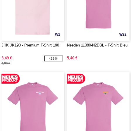
W1
W22
JHK JK190 - Premium T-Shirt 190
Needen 11380-N2DBL - T-Shirt Bleu
3,49 €
5,46 €
-29%
4,90 €