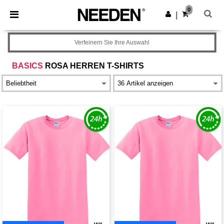
×
Needen App
0
App holen
|
Bessere Preise in der App!
Verfeinern Sie Ihre Auswahl
BASICS
ROSA HERREN T-SHIRTS