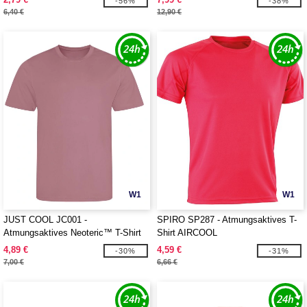
-56%
-38%
6,40 €
12,90 €
W1
W1
JUST COOL JC001 -
SPIRO SP287 - Atmungsaktives T-
Atmungsaktives Neoteric™ T-Shirt
Shirt AIRCOOL
4,89 €
4,59 €
-30%
-31%
7,00 €
6,66 €