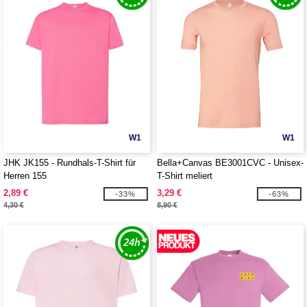
W1
W1
JHK JK155 - Rundhals-T-Shirt für
Bella+Canvas BE3001CVC - Unisex-
Herren 155
T-Shirt meliert
2,89 €
3,29 €
-33%
-63%
4,30 €
8,90 €