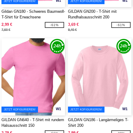
W1
W1
JETZT KOFIGURIEREN!
JETZT KOFIGURIEREN!
Gildan GN180 - Schweres Baumwoll-
GILDAN GN200 - T-Shirt mit
T-Shirt für Erwachsene
Rundhalsausschnitt 200
2,99 €
3,69 €
-61%
-61%
7,60 €
9,40 €
W1
W1
JETZT KOFIGURIEREN!
JETZT KOFIGURIEREN!
GILDAN GN640 - T-Shirt mit rundem
GILDAN GN186 - Langärmeliges T-
Halsausschnitt 150
Shirt 200
2,79 €
7,99 €