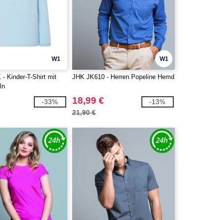
W1
W1
- Kinder-T-Shirt mit
JHK JK610 - Herren Popeline Hemd
ln
18,99 €
-33%
-13%
21,90 €