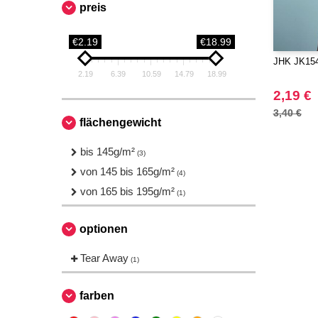
preis
€2.19
€18.99
JHK JK154 
2.19
6.39
10.59
14.79
18.99
2,19 €
3,40 €
flächengewicht
bis 145g/m²
(3)
von 145 bis 165g/m²
(4)
von 165 bis 195g/m²
(1)
optionen
Tear Away
(1)
farben