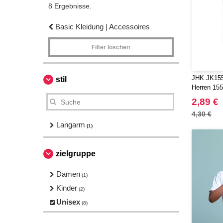
8 Ergebnisse.
Basic Kleidung | Accessoires
Filter löschen
JHK JK155 
stil
Herren 155
2,89 €
4,30 €
Langarm
(1)
zielgruppe
Damen
(1)
Kinder
(2)
Unisex
(8)