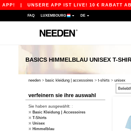
P!
|
UNSERE APP IST LIVE! 10 € RABATT AB 8
FAQ
LUXEMBOURG
DE
BASICS
HIMMELBLAU UNISEX T-SHI
>
>
>
needen
basic kleidung | accessoires
t-shirts
unisex
verfeinern sie ihre auswahl
Sie haben ausgewählt: :
Basic Kleidung | Accessoires
T-Shirts
Unisex
Himmelblau