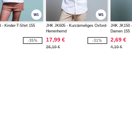
W1
W1
- Kinder-T-Shirt 155
JHK JK605 - Kurzärmeliges Oxford-
JHK JK150 - 
Herrenhemd
Damen 155
17,99 €
2,69 €
-35%
-31%
26,10 €
4,10 €