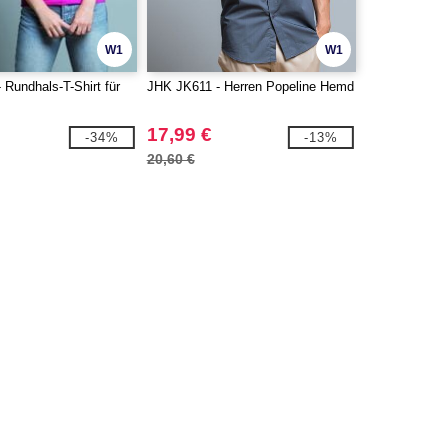
W1
W1
Rundhals-T-Shirt für
JHK JK611 - Herren Popeline Hemd
17,99 €
-34%
-13%
20,60 €