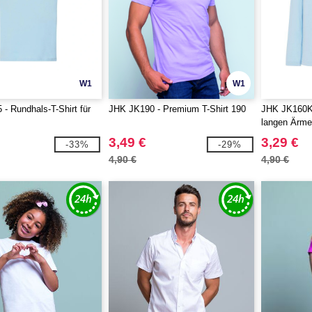
W1
W1
- Rundhals-T-Shirt für
JHK JK190 - Premium T-Shirt 190
JHK JK160K 
langen Ärme
3,49 €
3,29 €
-33%
-29%
4,90 €
4,90 €