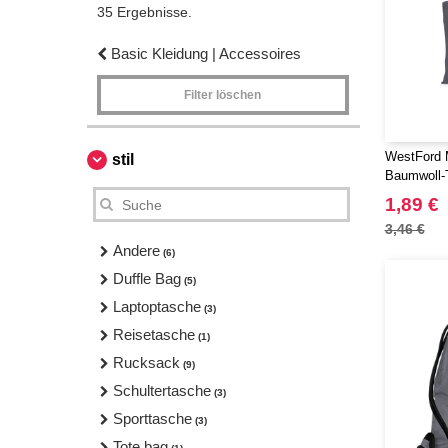
35 Ergebnisse.
Basic Kleidung | Accessoires
Filter löschen
WestFord 
stil
Baumwoll-
1,89 €
3,46 €
Andere
(6)
Duffle Bag
(5)
Laptoptasche
(3)
Reisetasche
(1)
Rucksack
(9)
Schultertasche
(3)
Sporttasche
(3)
Tote bag