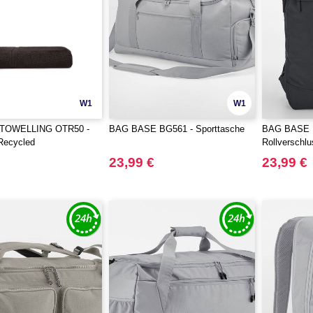
W1
W1
TOWELLING OTR50 -
BAG BASE BG561 - Sporttasche
BAG BASE B
Recycled
Rollverschl
23,99 €
23,99 €