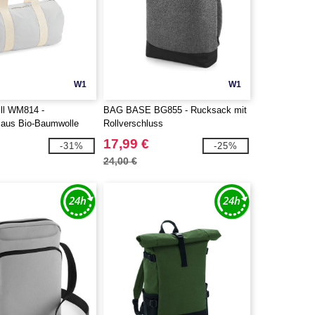
W1
W1
ll WM814 -
BAG BASE BG855 - Rucksack mit
 aus Bio-Baumwolle
Rollverschluss
17,99 €
-31%
-25%
24,00 €