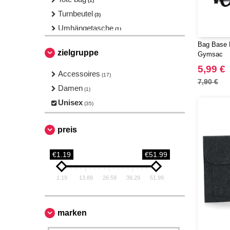
(1)
Turnbeutel
(3)
Umhängetasche
(1)
Bag Base 
zielgruppe
Gymsac
5,99 €
Accessoires
(17)
7,90 €
Damen
(1)
Unisex
(35)
preis
€1.19
€51.99
1.19
13.89
26.59
39.29
51.99
marken