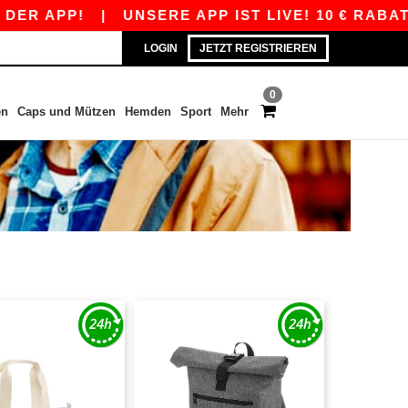
P!
|
UNSERE APP IST LIVE! 10 € RABATT AB 8
LOGIN
JETZT REGISTRIEREN
0
en
Caps und Mützen
Hemden
Sport
Mehr