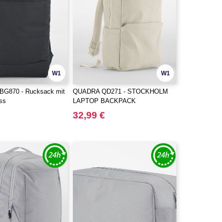
W1
W1
G870 - Rucksack mit
QUADRA QD271 - STOCKHOLM
uss
LAPTOP BACKPACK
32,99 €