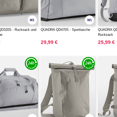
W1
W1
D320S - Rucksack und
QUADRA QD470S - Sporttasche
QUADRA QD4
he
Rucksack
€
29,99 €
25,99 €