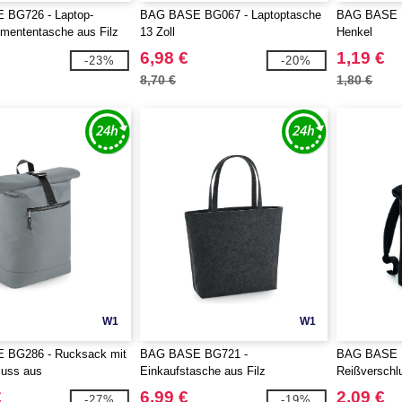
BG726 - Laptop-
BAG BASE BG067 - Laptoptasche
BAG BASE BG
mententasche aus Filz
13 Zoll
Henkel
6,98 €
1,19 €
-23%
-20%
8,70 €
1,80 €
W1
W1
BG286 - Rucksack mit
BAG BASE BG721 -
BAG BASE 
luss aus
Einkaufstasche aus Filz
Reißverschl
aterial
€
6,99 €
2,09 €
-27%
-19%