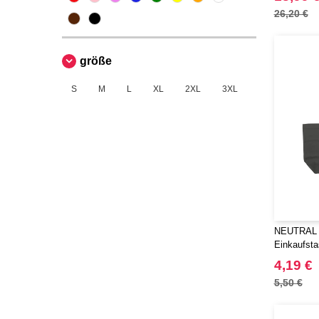
26,20 €
größe
S
M
L
XL
2XL
3XL
NEUTRAL 
Einkaufst
4,19 €
5,50 €