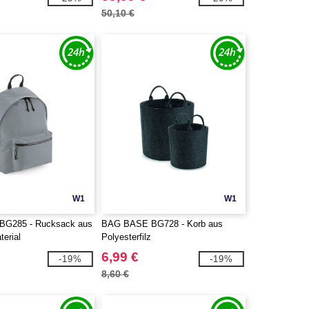
50,10 €
W1
W1
G285 - Rucksack aus
BAG BASE BG728 - Korb aus
erial
Polyesterfilz
6,99 €
-19%
-19%
8,60 €