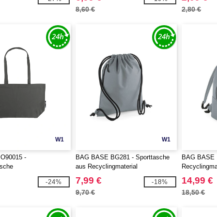
8,60 €
2,80 €
W1
W1
O90015 -
BAG BASE BG281 - Sporttasche
BAG BASE B
asche
aus Recyclingmaterial
Recyclingmat
7,99 €
14,99 €
-24%
-18%
9,70 €
18,50 €