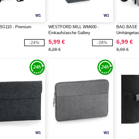
W1
W1
BG110 - Premium
WESTFORD MILL WM600 -
BAG BASE 
Einkaufstasche Gallery
Umhängetas
5,99 €
6,99 €
-24%
-28%
8,28 €
8,00 €
W1
W1