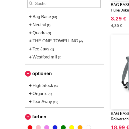
BAG BASE 
Hülle/Doku
Bag Base
(16)
3,29 €
Neutral
4,30 €
(1)
Quadra
(9)
THE ONE TOWELLING
(4)
Tee Jays
(1)
Westford mill
(4)
optionen
High Stock
(5)
Organic
(1)
Tear Away
(12)
BAG BASE 
farben
Rollversch
Recyclingm
18,99 