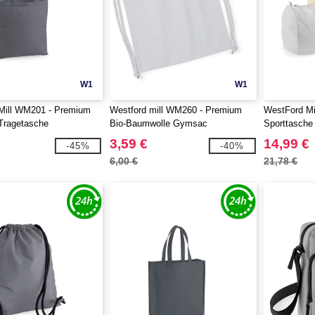
W1
W1
Mill WM201 - Premium
Westford mill WM260 - Premium
WestFord Mi
Tragetasche
Bio-Baumwolle Gymsac
Sporttasche
3,59 €
14,99 €
-45%
-40%
6,00 €
21,78 €