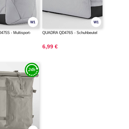
W1
W1
75S - Multisport-
QUADRA QD476S - Schuhbeutel
6,99 €