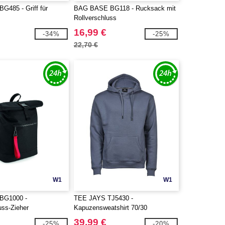
485 - Griff für
BAG BASE BG118 - Rucksack mit
Rollverschluss
16,99 €
-34%
-25%
22,70 €
W1
W1
BG1000 -
TEE JAYS TJ5430 -
uss-Zieher
Kapuzensweatshirt 70/30
39,99 €
-25%
-20%