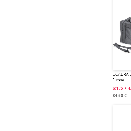
QUADRA QD
Jumbo
31,27 
34,50 €