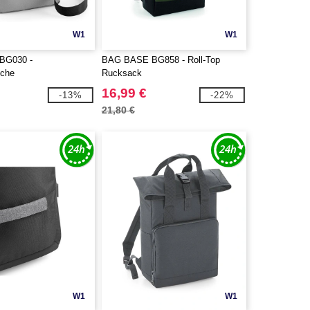
W1
W1
BG030 -
BAG BASE BG858 - Roll-Top
che
Rucksack
16,99 €
-13%
-22%
21,80 €
W1
W1