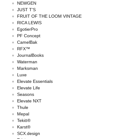
NEWGEN
JUST T'S
FRUIT OF THE LOOM VINTAGE
RICA LEWIS
EgotierPro
PF Concept
CamelBak
RFX™
JournalBooks
Waterman
Marksman
Luxe
Elevate Essentials
Elevate Life
Seasons
Elevate NXT
Thule
Mepal
Tekiō®
Karst®
SCX.design