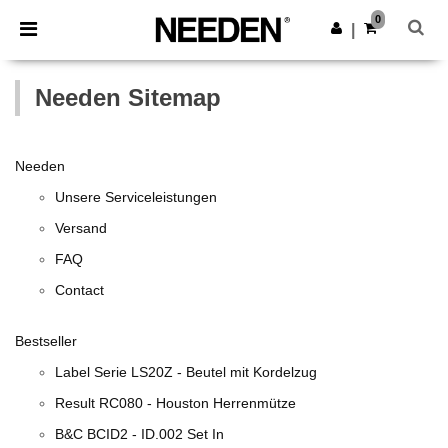
×
Needen App
0
App holen
|
Bessere Preise in der App!
Needen Sitemap
Needen
Unsere Serviceleistungen
Versand
FAQ
Contact
Bestseller
Label Serie LS20Z - Beutel mit Kordelzug
Result RC080 - Houston Herrenmütze
B&C BCID2 - ID.002 Set In