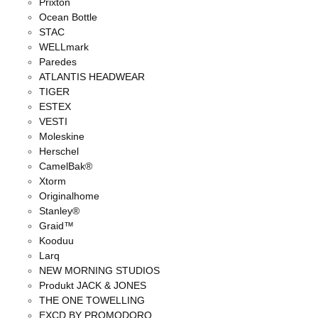
Prixton
Ocean Bottle
STAC
WELLmark
Paredes
ATLANTIS HEADWEAR
TIGER
ESTEX
VESTI
Moleskine
Herschel
CamelBak®
Xtorm
Originalhome
Stanley®
Graid™
Kooduu
Larq
NEW MORNING STUDIOS
Produkt JACK & JONES
THE ONE TOWELLING
EXCD BY PROMODORO