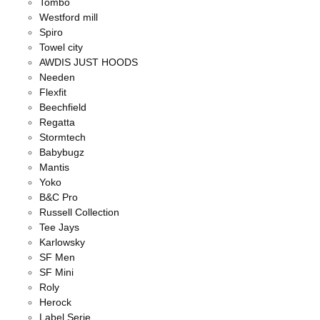
Tombo
Westford mill
Spiro
Towel city
AWDIS JUST HOODS
Needen
Flexfit
Beechfield
Regatta
Stormtech
Babybugz
Mantis
Yoko
B&C Pro
Russell Collection
Tee Jays
Karlowsky
SF Men
SF Mini
Roly
Herock
Label Serie