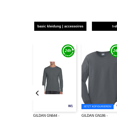
basic kleidung | accessoires
t-s
W1
JETZT KOFIGURIEREN!
GILDAN GN644 -
GILDAN GN186 -