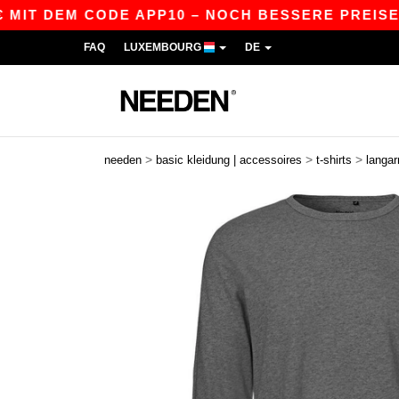
 DEM CODE APP10 – NOCH BESSERE PREISE IN DE
FAQ
LUXEMBOURG
DE
>
>
>
needen
basic kleidung | accessoires
t-shirts
langa