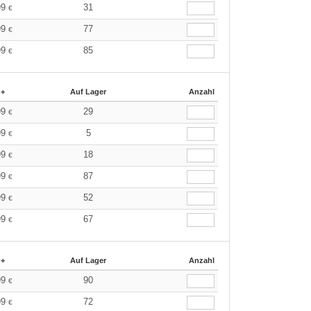
99
31
€
99
77
€
99
85
€
 +
Auf Lager
Anzahl
99
29
€
99
5
€
99
18
€
99
87
€
99
52
€
99
67
€
 +
Auf Lager
Anzahl
99
90
€
99
72
€