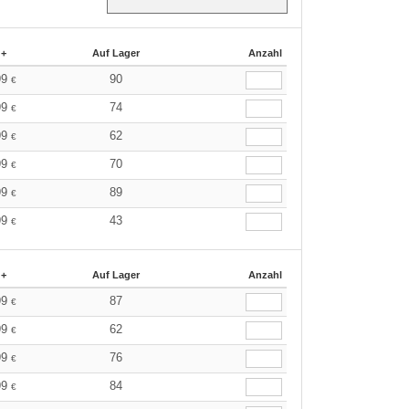
 +
Auf Lager
Anzahl
99
90
€
99
74
€
99
62
€
99
70
€
99
89
€
99
43
€
 +
Auf Lager
Anzahl
99
87
€
99
62
€
99
76
€
99
84
€