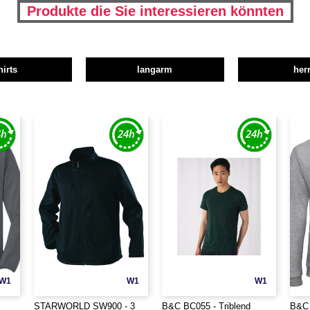
Produkte die Sie interessieren könnten
hirts
langarm
her
W1
W1
W1
STARWORLD SW900 - 3
B&C BC055 - Triblend
B&C 