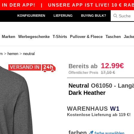
R APP!
|
UNSERE APP IST LIVE! 10 € RABATT A
KONFIGURIEREN
LIEFERUNG
BUYING BULK?
Marken
Werbegeschenke
T-Shirts
Pullover & Fleece
Taschen
Jack
>
>
rm
herren
neutral
12.99€
Bereits ab
17,10 €
Öffentlicher Preis
Neutral
O61050 - Langä
Dark Heather
WARENHAUS
W1
Kostenlose Lieferung ab 119 €!
farben
farbe auswählen