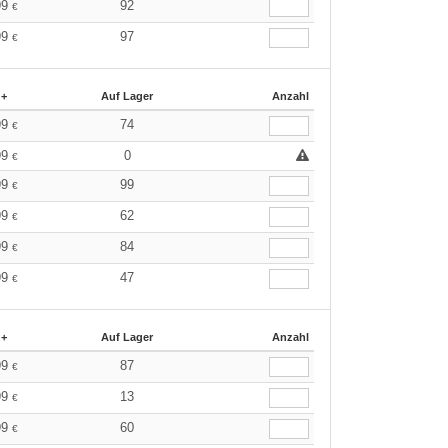
99
92
€
99
97
€
 +
Auf Lager
Anzahl
99
74
€
99
0
€
99
99
€
99
62
€
99
84
€
99
47
€
 +
Auf Lager
Anzahl
99
87
€
99
13
€
99
60
€