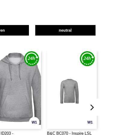
ren
neutral
W1
W1
ID203 -
B&C BC070 - Inspire LSL
SF Women SK271