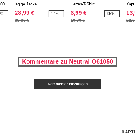
200
lagige Jacke
Herren-T-Shirt
Kapu
28,99 €
6,99 €
13,
8%
-14%
-35%
33,80 €
10,70 €
22,0
Kommentare zu Neutral O61050
Kommentar hinzufügen
0
ART