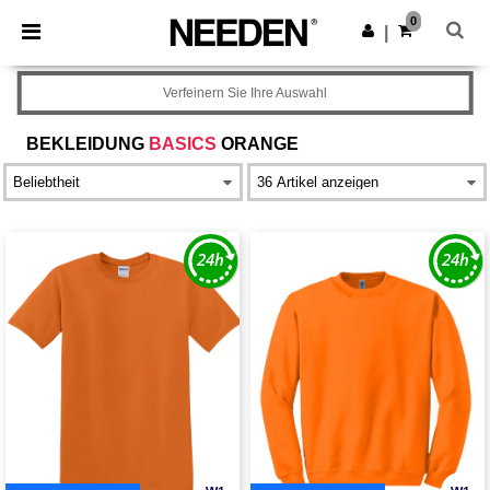
×
Needen App
0
App holen
|
Bessere Preise in der App!
Verfeinern Sie Ihre Auswahl
BEKLEIDUNG
BASICS
ORANGE