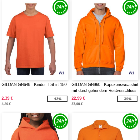
W1
W1
GILDAN GN649 - Kinder-T-Shirt 150
GILDAN GN960 - Kapuzensweatshirt
mit durchgehendem Reißverschluss
2,39 €
22,99 €
-43%
-39%
4,20 €
37,90 €