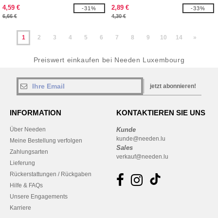
4,59 €
2,89 €
-31%
-33%
6,66 €
4,30 €
1
2
3
4
5
6
7
8
9
10
14
»
Preiswert einkaufen bei Needen Luxembourg
jetzt abonnieren!
INFORMATION
KONTAKTIEREN SIE UNS
Über Needen
Kunde
kunde@needen.lu
Meine Bestellung verfolgen
Sales
Zahlungsarten
verkauf@needen.lu
Lieferung
Rückerstattungen / Rückgaben
Hilfe & FAQs
Unsere Engagements
Karriere