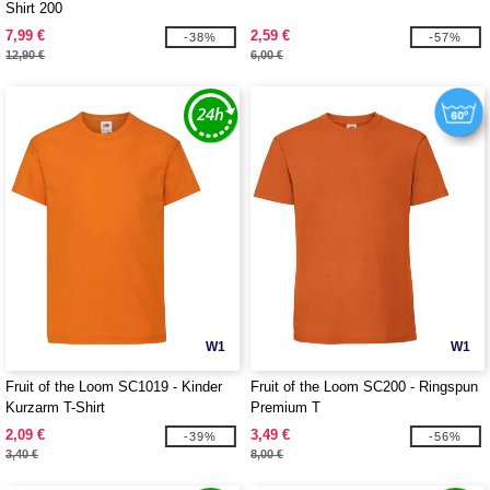
Shirt 200
7,99 €
2,59 €
-38%
-57%
12,90 €
6,00 €
W1
W1
Fruit of the Loom SC1019 - Kinder
Fruit of the Loom SC200 - Ringspun
Kurzarm T-Shirt
Premium T
2,09 €
3,49 €
-39%
-56%
3,40 €
8,00 €