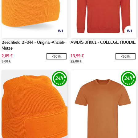
W1
W1
Beechfield BF044 - Original-Anzieh-
AWDIS JH001 - COLLEGE HOODIE
Mütze
2,09 €
13,99 €
-30%
-36%
3,00 €
22,00 €