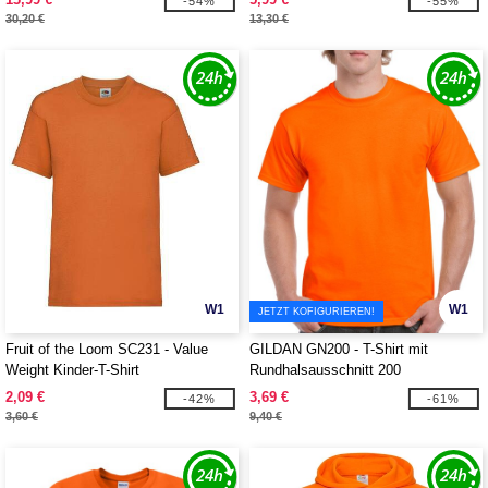
-54%
-55%
30,20 €
13,30 €
W1
W1
JETZT KOFIGURIEREN!
Fruit of the Loom SC231 - Value
GILDAN GN200 - T-Shirt mit
Weight Kinder-T-Shirt
Rundhalsausschnitt 200
2,09 €
3,69 €
-42%
-61%
3,60 €
9,40 €