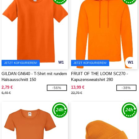
W1
W1
JETZT KOFIGURIEREN!
JETZT KOFIGURIEREN!
GILDAN GN640 - T-Shirt mit rundem
FRUIT OF THE LOOM SC270 -
Halsausschnitt 150
Kapuzensweatshirt 280
2,79 €
13,99 €
-56%
-38%
6,40 €
22,70 €