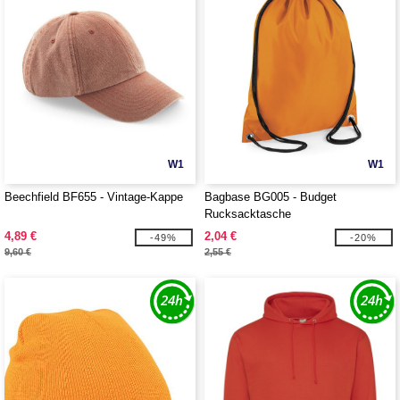
W1
W1
Beechfield BF655 - Vintage-Kappe
Bagbase BG005 - Budget
Rucksacktasche
4,89 €
2,04 €
-49%
-20%
9,60 €
2,55 €