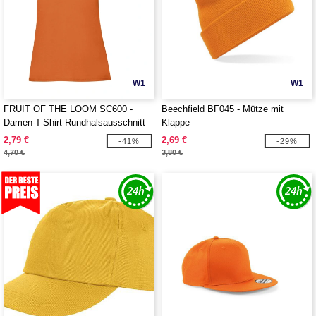
W1
W1
FRUIT OF THE LOOM SC600 -
Beechfield BF045 - Mütze mit
Damen-T-Shirt Rundhalsausschnitt
Klappe
160
2,79 €
2,69 €
-41%
-29%
4,70 €
3,80 €