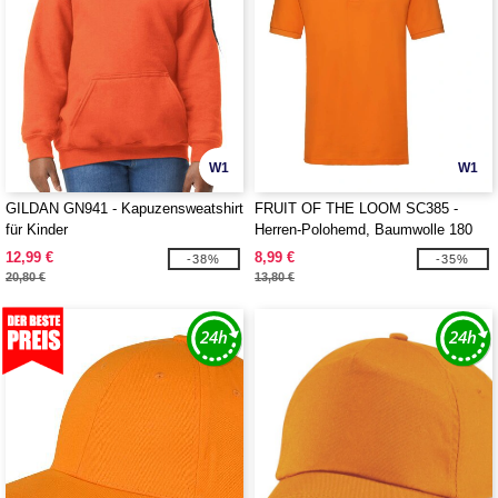
W1
W1
GILDAN GN941 - Kapuzensweatshirt
FRUIT OF THE LOOM SC385 -
für Kinder
Herren-Polohemd, Baumwolle 180
12,99 €
8,99 €
-38%
-35%
20,80 €
13,80 €