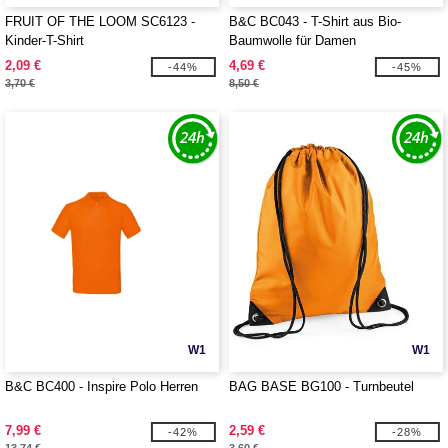
FRUIT OF THE LOOM SC6123 -
B&C BC043 - T-Shirt aus Bio-
Kinder-T-Shirt
Baumwolle für Damen
2,09 €
4,69 €
-44%
-45%
3,70 €
8,50 €
W1
W1
B&C BC400 - Inspire Polo Herren
BAG BASE BG100 - Turnbeutel
7,99 €
2,59 €
-42%
-28%