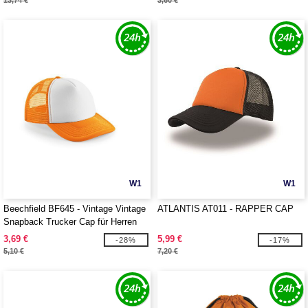
13,74 €
3,60 €
W1
W1
Beechfield BF645 - Vintage Vintage
ATLANTIS AT011 - RAPPER CAP
Snapback Trucker Cap für Herren
3,69 €
5,99 €
-28%
-17%
5,10 €
7,20 €