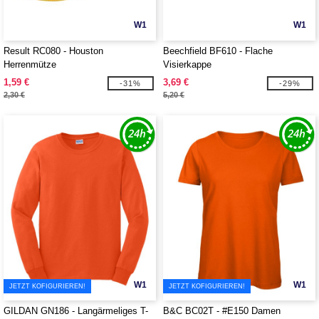
W1
W1
Result RC080 - Houston
Beechfield BF610 - Flache
Herrenmütze
Visierkappe
1,59 €
3,69 €
-31%
-29%
2,30 €
5,20 €
W1
W1
JETZT KOFIGURIEREN!
JETZT KOFIGURIEREN!
GILDAN GN186 - Langärmeliges T-
B&C BC02T - #E150 Damen