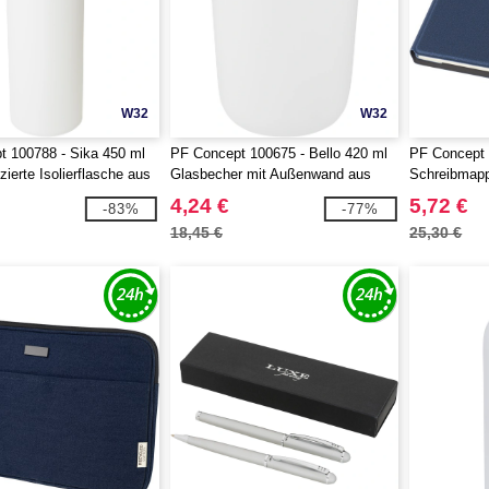
W32
W32
 100788 - Sika 450 ml
PF Concept 100675 - Bello 420 ml
PF Concept 
zierte Isolierflasche aus
Glasbecher mit Außenwand aus
Schreibmap
 Edelstahl
recyceltem Kunststoff
4,24 €
5,72 €
-83%
-77%
18,45 €
25,30 €