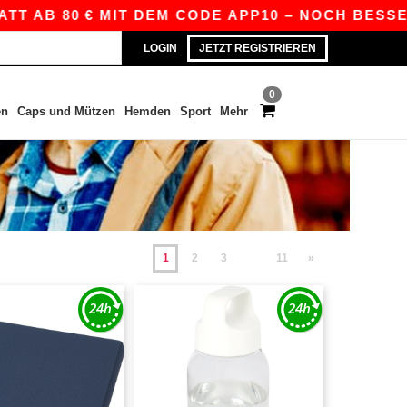
80 € MIT DEM CODE APP10 – NOCH BESSERE PREI
LOGIN
JETZT REGISTRIEREN
0
en
Caps und Mützen
Hemden
Sport
Mehr
1
2
3
11
»