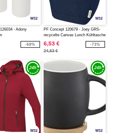
W32
W32
126034 - Adony
PF Concept 120679 - Joey GRS-
am
recycelte Canvas Lunch Kühltasche
6 L für 9 Dosen
6,53 €
-69%
-73%
24,63 €
W32
W32