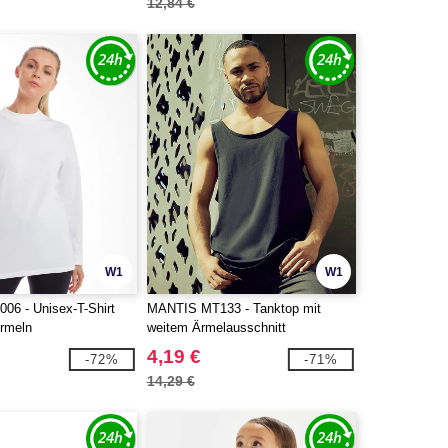
12,84 €
W1
W1
6 - Unisex-T-Shirt
MANTIS MT133 - Tanktop mit
Ärmeln
weitem Ärmelausschnitt
4,19 €
-72%
-71%
14,29 €