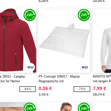
6,29 €
10,05 €
W32
W32
fe 39311 - Langley
PF Concept 109417 - Mayan
MANTIS MT00
cke für Herren
Regenponcho mit
mit langen 
Aufbewahrungstasche aus
€
0,36 €
7,99 €
-84%
-75%
recyceltem Kunststoff
1,43 €
28,74 €