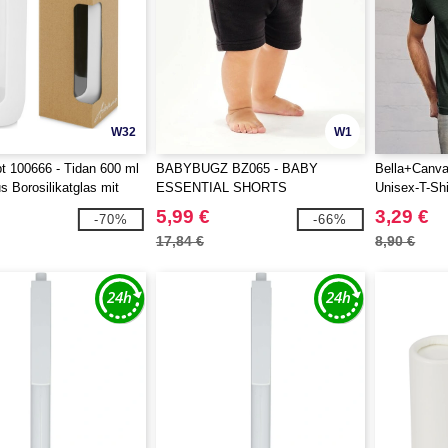
W32
W1
 100666 - Tidan 600 ml
BABYBUGZ BZ065 - BABY
Bella+Canv
s Borosilikatglas mit
ESSENTIAL SHORTS
Unisex-T-Shi
5,99 €
3,29 €
-70%
-66%
17,84 €
8,90 €