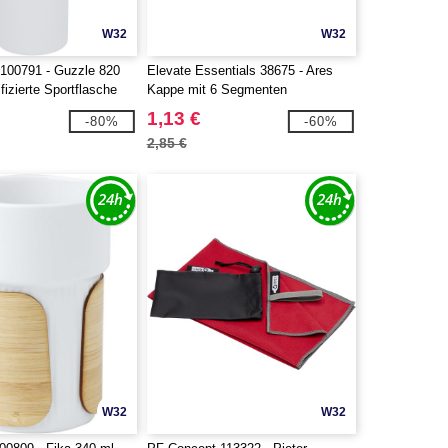
W32
W32
100791 - Guzzle 820
Elevate Essentials 38675 - Ares
fizierte Sportflasche
Kappe mit 6 Segmenten
hl
1,13 €
-80%
-60%
2,85 €
W32
W32