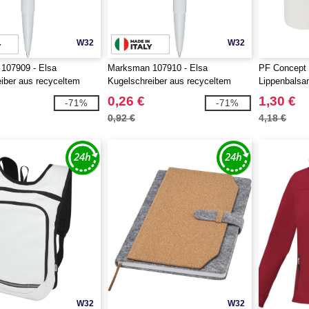
W32
W32
107909 - Elsa
Marksman 107910 - Elsa
PF Concept 
iber aus recyceltem
Kugelschreiber aus recyceltem
Lippenbals
 (schwarze Mine)
Kunststoff (blaue Mine)
0,26 €
1,30 €
-71%
-71%
0,92 €
4,18 €
W32
W32