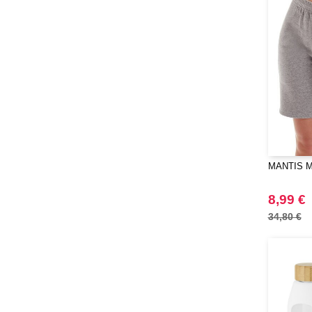
Tekiō®
(3)
Tombo
(2)
VELILLA
(2)
WELLmark
(6)
Westford mill
(1)
MANTIS MT
8,99 €
34,80 €