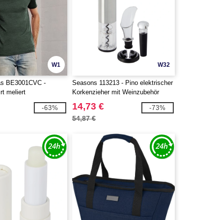
W1
W32
as BE3001CVC -
Seasons 113213 - Pino elektrischer
rt meliert
Korkenzieher mit Weinzubehör
14,73 €
-63%
-73%
54,87 €