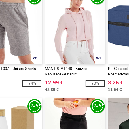
W1
W1
007 - Unisex-Shorts
MANTIS MT140 - Kurzes
PF Concept 
Kapuzensweatshirt
Kosmetikta
recyceltem 
12,99 €
3,26 €
-74%
-70%
42,89 €
11,54 €