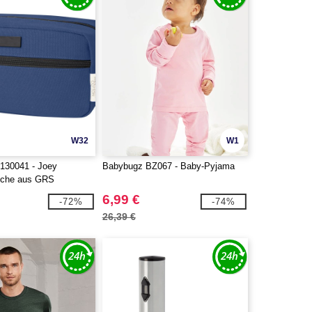
W32
W1
130041 - Joey
Babybugz BZ067 - Baby-Pyjama
sche aus GRS
Canvas 3,5 L
6,99 €
-72%
-74%
26,39 €