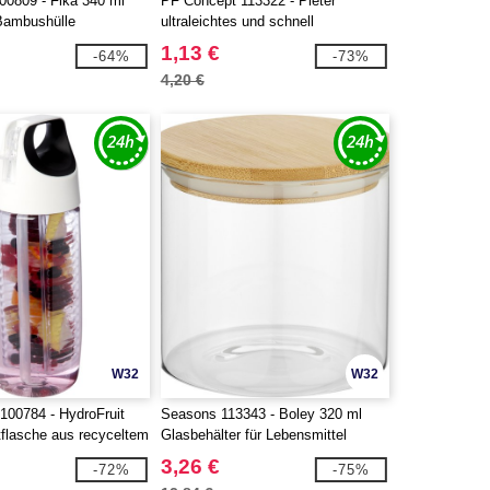
00809 - Fika 340 ml
PF Concept 113322 - Pieter
Bambushülle
ultraleichtes und schnell
trocknendes GRS Handtuch 30 ×
1,13 €
-64%
-73%
50 cm
4,20 €
W32
W32
100784 - HydroFruit
Seasons 113343 - Boley 320 ml
tflasche aus recyceltem
Glasbehälter für Lebensmittel
mit Klappdeckel und
3,26 €
-72%
-75%