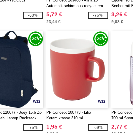
AT184 - WOOLLY
PF Concept 109400 - Alina 23"
EgotierPro 1
Automatikschirm aus recyceltem
Becher mit 
PET-Kunststoff
5,72 €
3,26 €
-68%
-76%
23,44 €
9,03 €
W32
W32
 120677 - Joey 15,6 Zoll
PF Concept 100773 - Lilio
PF Concept 
tahl Laptop Rucksack
Keramiktasse 310 ml
700 ml Spor
GRS-recyceltem Canvas
Kunststoff 
€
1,95 €
2,77 €
-75%
-69%
Trinkhalm