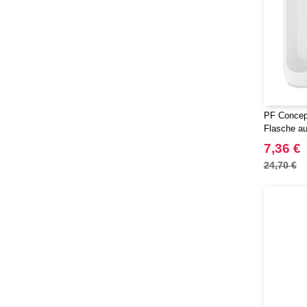
PF Concept
Flasche au
Silikongriff
7,36 €
24,70 €