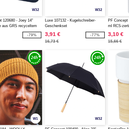
W32
W32
t 120680 - Joey 14"
Luxe 107132 - Kugelschreiber-
PF Concept 
le aus GRS recyceltem
Geschenkset
ml RCS-zerti
L
aus Edelsta
3,91 €
3,10 €
-79%
-77%
16,73 €
15,66 €
W1
W32