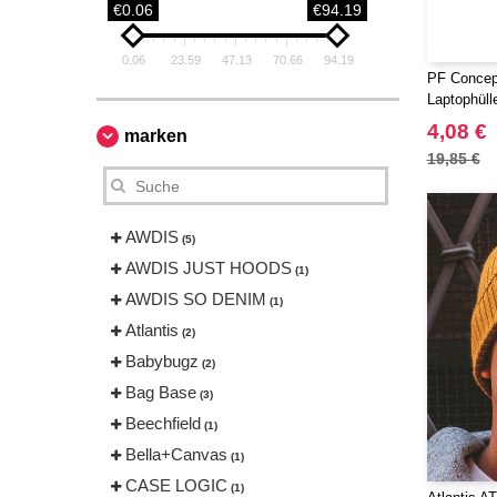
€0.06
€94.19
0.06
23.59
47.13
70.66
94.19
PF Concep
Laptophül
Canvas 2 
4,08 €
marken
19,85 €
AWDIS
(5)
AWDIS JUST HOODS
(1)
AWDIS SO DENIM
(1)
Atlantis
(2)
Babybugz
(2)
Bag Base
(3)
Beechfield
(1)
Bella+Canvas
(1)
CASE LOGIC
(1)