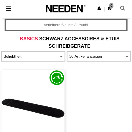
×
Needen App
0
App holen
|
Bessere Preise in der App!
Verfeinern Sie Ihre Auswahl
BASICS
SCHWARZ ACCESSOIRES & ETUIS
SCHREIBGERÄTE