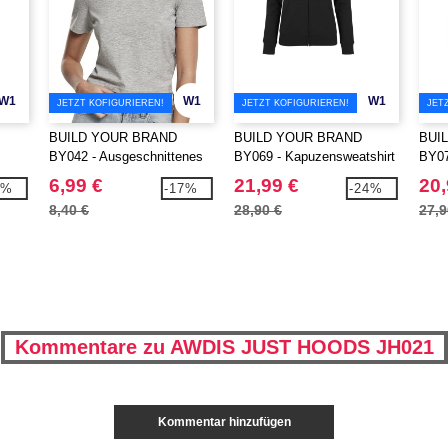
W1
W1
W1
JETZT KOFIGURIEREN!
JETZT KOFIGURIEREN!
JET
BUILD YOUR BRAND
BUILD YOUR BRAND
BUI
BY042 - Ausgeschnittenes
BY069 - Kapuzensweatshirt
BY07
Damen-T-Shirt
mit Reißverschluss für
Swea
6,99 €
21,99 €
20,
2%
-17%
-24%
Damen
8,40 €
28,90 €
27,9
Kommentare zu AWDIS JUST HOODS JH021
Kommentar hinzufügen