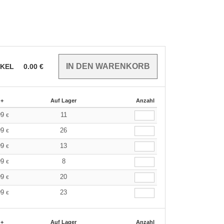
IKEL
0.00
€
 +
Auf Lager
Anzahl
99
11
€
99
26
€
99
13
€
99
8
€
99
20
€
99
23
€
 +
Auf Lager
Anzahl