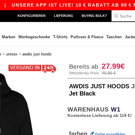
ERE APP IST LIVE! 10 € RABATT AB 80 € MIT D
KONFIGURIEREN
LIEFERUNG
BUYING BULK?
Marken
Werbegeschenke
T-Shirts
Pullover & Fleece
Taschen
Jack
>
>
e
unisex
awdis just hoods
27.99€
Bereits ab
40,80 €
Öffentlicher Preis
AWDIS JUST HOODS
J
Jet Black
WARENHAUS
W1
Kostenlose Lieferung ab 119 €!
farben
farbe auswählen