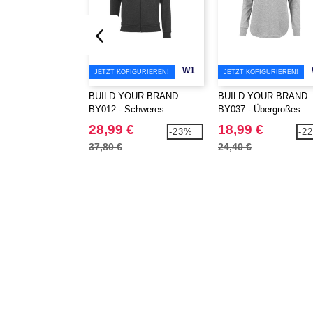
W1
JETZT KOFIGURIEREN!
JETZT KOFIGURIEREN!
BUILD YOUR BRAND
BUILD YOUR BRAND
BY012 - Schweres
BY037 - Übergroßes
Kapuzensweatshirt mit
Sweatshirt für Damen
28,99 €
18,99 €
-23%
-2
Reißverschluss
37,80 €
24,40 €