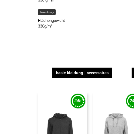
330 g / m²
Tear Away
Flächengewicht
330g/m²
basic kleidung | accessoires