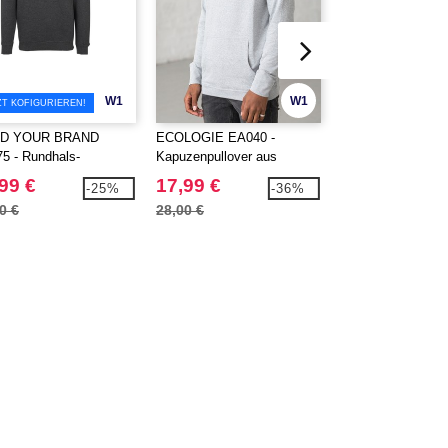
W1
W1
ZT KOFIGURIEREN!
LD YOUR BRAND
ECOLOGIE EA040 -
AWDIS JH009 -
5 - Rundhals-
Kapuzenpullover aus
Kapuzenpullover H
tshirt für Herren
recycelter Baumwolle
zweifarbig
99 €
17,99 €
20,99 €
-25%
-36%
0 €
28,00 €
35,10 €