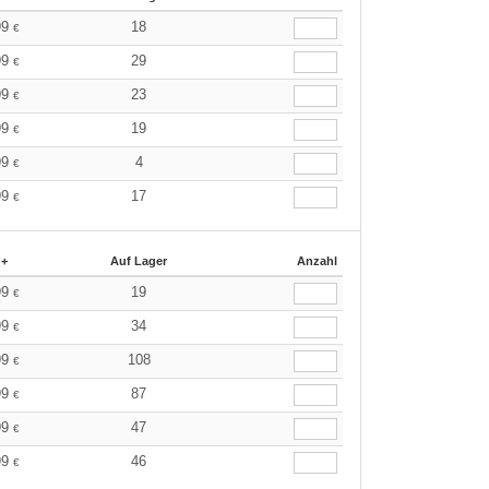
99
18
€
99
29
€
99
23
€
99
19
€
99
4
€
99
17
€
 +
Auf Lager
Anzahl
99
19
€
99
34
€
99
108
€
99
87
€
99
47
€
99
46
€