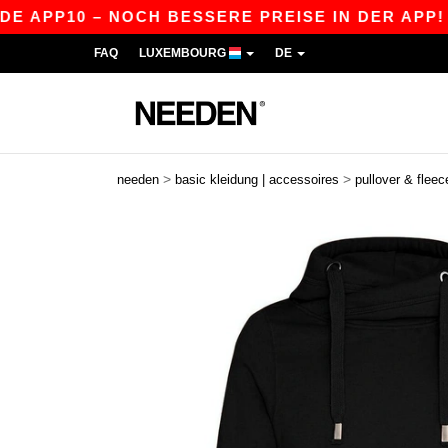
P10 – NOCH BESSERE PREISE IN DER APP!
|
UNS
FAQ
LUXEMBOURG
DE
>
>
needen
basic kleidung | accessoires
pullover & fleec