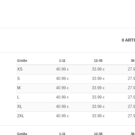
0
ART
Größe
1-11
12-35
36
XS
40.99
33.99
27.
€
€
S
40.99
33.99
27.
€
€
M
40.99
33.99
27.
€
€
L
40.99
33.99
27.
€
€
XL
40.99
33.99
27.
€
€
2XL
40.99
33.99
27.
€
€
Größe
1-11
12-35
36