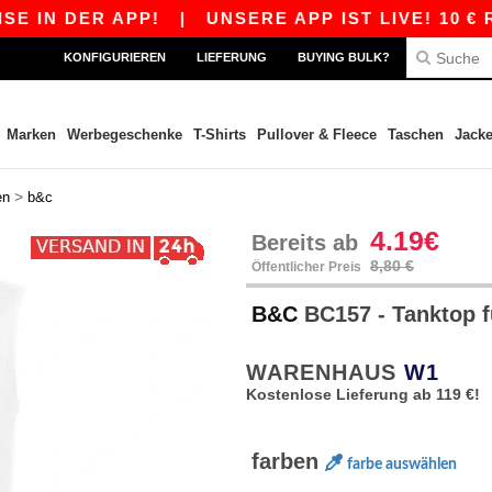
 DER APP!
|
UNSERE APP IST LIVE! 10 € RABA
KONFIGURIEREN
LIEFERUNG
BUYING BULK?
Marken
Werbegeschenke
T-Shirts
Pullover & Fleece
Taschen
Jack
>
en
b&c
4.19€
Bereits ab
8,80 €
Öffentlicher Preis
B&C
BC157 - Tanktop 
WARENHAUS
W1
Kostenlose Lieferung ab 119 €!
farben
farbe auswählen