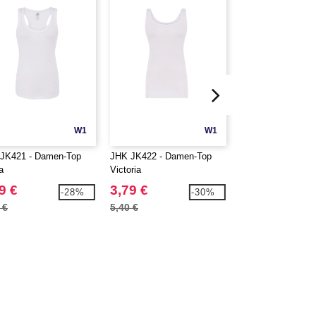
W1
W1
JK421 - Damen-Top
JHK JK422 - Damen-Top
JUST COOL JC00
a
Victoria
Tanktop für Herren
9 €
3,79 €
4,49 €
-28%
-30%
 €
5,40 €
6,40 €