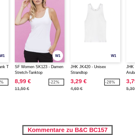
W1
W1
W1
ank T
SF Women SK123 - Damen
JHK JK420 - Unisex
JHK 
Stretch-Tanktop
Strandtop
Arub
8,99 €
3,29 €
3,7
5%
-22%
-28%
11,50 €
4,60 €
5,30
Kommentare zu B&C BC157