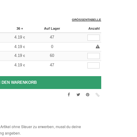
GRÖSSENTABELLE
36 +
Auf Lager
Anzahl
4.19
47
€
4.19
0
€
4.19
60
€
4.19
47
€
Artikel ohne Steuer zu erwerben, musst du deine
ng angeben.