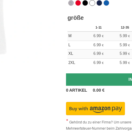
größe
1-11
12-35
M
6.99
5.99
€
€
L
6.99
5.99
€
€
XL
6.99
5.99
€
€
2XL
6.99
5.99
€
€
0
ARTIKEL
0.00
€
Gehörst du zu einer Firma? Um unsere 
Mehrwertsteuer-Nummer beim Zahlvorga