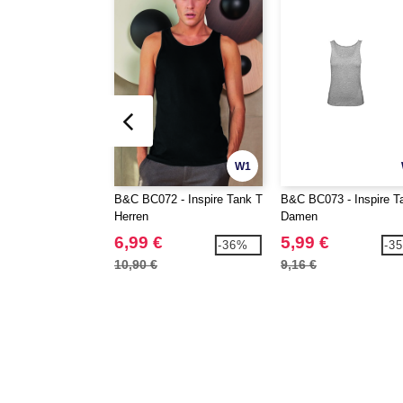
W1
B&C BC072 - Inspire Tank T
B&C BC073 - Inspire T
Herren
Damen
6,99 €
5,99 €
-36%
-3
10,90 €
9,16 €