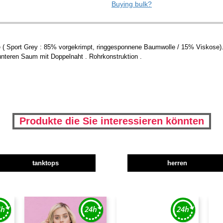
Buying bulk?
( Sport Grey : 85% vorgekrimpt, ringgesponnene Baumwolle / 15% Viskose). 
unteren Saum mit Doppelnaht . Rohrkonstruktion .
Produkte die Sie interessieren könnten
tanktops
herren