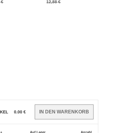
 €
12,88 €
9,16 €
IKEL
0.00
€
 +
Auf Lager
Anzahl