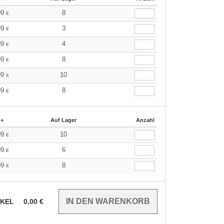
99
8
€
99
3
€
99
4
€
99
8
€
99
10
€
99
8
€
 +
Auf Lager
Anzahl
99
10
€
99
6
€
99
8
€
IKEL
0.00
€