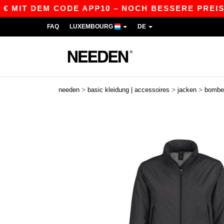
MIT DEM CODE APP10 – NOCH BESSERE PREISE IN
FAQ
LUXEMBOURG
DE
>
>
>
needen
basic kleidung | accessoires
jacken
bombe