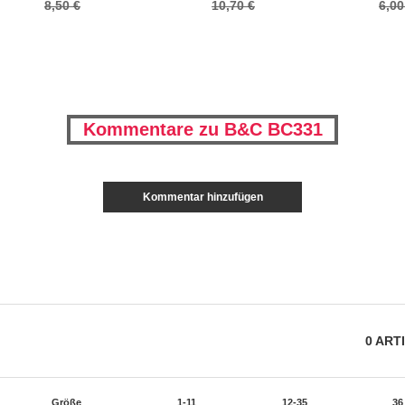
8,50 €
10,70 €
6,00
Kommentare zu B&C BC331
Kommentar hinzufügen
0
ART
Größe
1-11
12-35
36