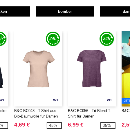
cken
bomber
da
W1
W1
W1
JET
acke
B&C BC043 - T-Shirt aus
B&C BC056 - Tri-Blend T-
B&C 
Bio-Baumwolle für Damen
Shirt für Damen
4,69 €
6,99 €
2,5
5%
-45%
-35%