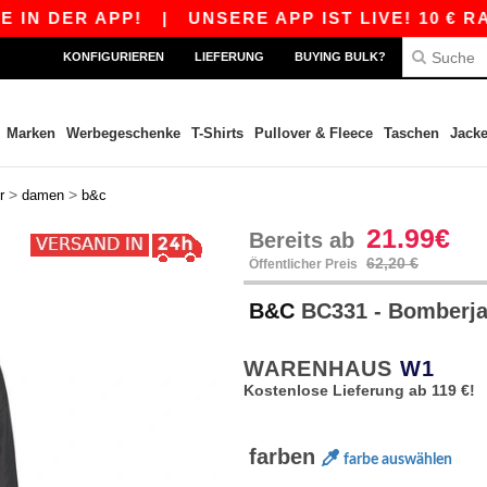
 DER APP!
|
UNSERE APP IST LIVE! 10 € RABA
KONFIGURIEREN
LIEFERUNG
BUYING BULK?
Marken
Werbegeschenke
T-Shirts
Pullover & Fleece
Taschen
Jack
>
>
r
damen
b&c
21.99€
Bereits ab
62,20 €
Öffentlicher Preis
B&C
BC331 - Bomberj
WARENHAUS
W1
Kostenlose Lieferung ab 119 €!
farben
farbe auswählen