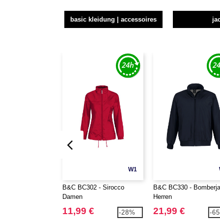
basic kleidung | accessoires
ja
W1
B&C BC302 - Sirocco
B&C BC330 - Bomberj
Damen
Herren
11,99 €
21,99 €
-28%
-6