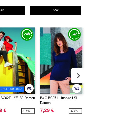
men
b&c
W1
W1
ZT KOFIGURIEREN!
BC02T - #E150 Damen
B&C BC071 - Inspire LSL
B&C BC073 - Insp
Damen
Damen
9 €
7,29 €
5,99 €
-57%
-43%