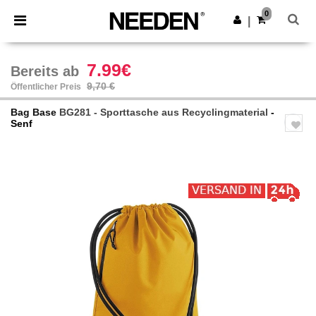
×
Needen App
0
App holen
|
Bessere Preise in der App!
7.99€
Bereits ab
9,70 €
Öffentlicher Preis
Bag Base
BG281 - Sporttasche aus Recyclingmaterial
-
Senf
Previous
Next