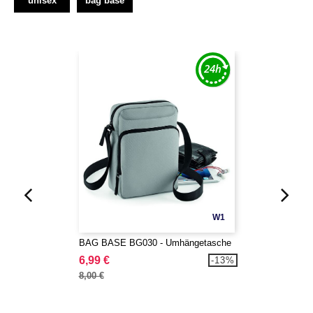
unisex
bag base
W1
BAG BASE BG030 - Umhängetasche
6,99 €
-13%
8,00 €