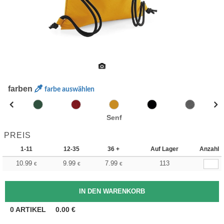
farben
farbe auswählen
Senf
PREIS
1-11
12-35
36 +
Auf Lager
Anzahl
10.99
9.99
7.99
113
€
€
€
0
ARTIKEL
0.00
€