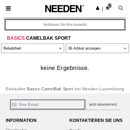
×
Needen App
0
App holen
|
Bessere Preise in der App!
Verfeinern Sie Ihre Auswahl
BASICS
CAMELBAK SPORT
keine Ergebnisse.
Einkaufen
Basics CamelBak Sport
bei Needen Luxembourg
jetzt abonnieren!
INFORMATION
KONTAKTIEREN SIE UNS