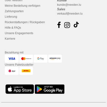
Über Needen
Kunde
kunde@needen.lu
Meine Bestellung verfolgen
Sales
Zahlungsarten
verkauf@needen.lu
Lieferung
Rückerstattungen / Rückgaben
Hilfe & FAQs
Unsere Engagements
Karriere
Bezahlung mit
Unsere Paketzusteller