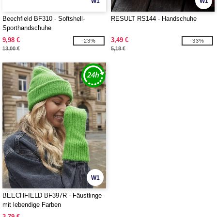
W1
W1
Beechfield BF310 - Softshell-
RESULT RS144 - Handschuhe
Sporthandschuhe
9,98 €
3,49 €
-23%
-33%
13,00 €
5,18 €
W1
BEECHFIELD BF397R - Fäustlinge
mit lebendige Farben
3,79 €