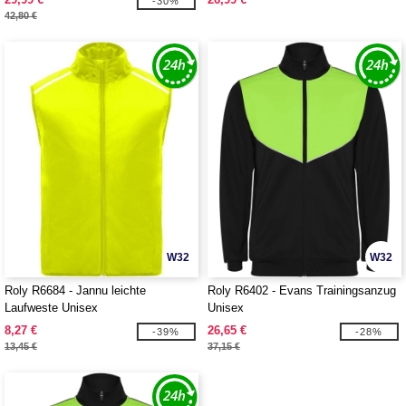
-30%
42,80 €
W32
W32
Roly R6684 - Jannu leichte
Roly R6402 - Evans Trainingsanzug
Laufweste Unisex
Unisex
8,27 €
26,65 €
-39%
-28%
13,45 €
37,15 €