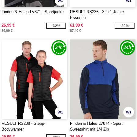
W1
W1
Finden & Hales LV871 - Sportjacke
RESULT RS236 - 3-in-1-Jacke
Essentiel
26,99 €
61,99 €
-32%
-29%
39,90 €
87,40 €
W1
W1
RESULT RS238 - Stepp-
Finden & Hales LV874 - Sport
Bodywarmer
Sweatshirt mit 1/4 Zip
29,99 €
26,99 €