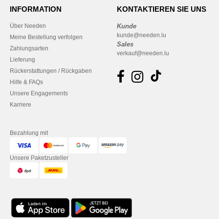
INFORMATION
KONTAKTIEREN SIE UNS
Über Needen
Kunde
kunde@needen.lu
Meine Bestellung verfolgen
Sales
Zahlungsarten
verkauf@needen.lu
Lieferung
Rückerstattungen / Rückgaben
Hilfe & FAQs
Unsere Engagements
Karriere
Bezahlung mit
Unsere Paketzusteller