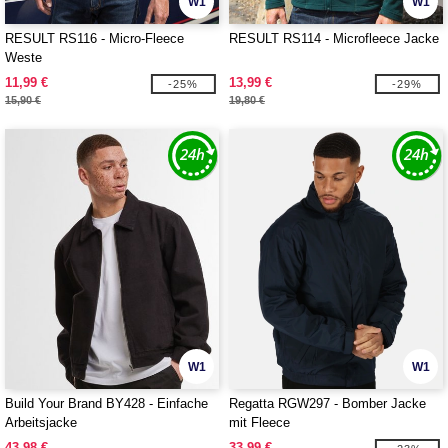
W1
W1
RESULT RS116 - Micro-Fleece
RESULT RS114 - Microfleece Jacke
Weste
11,99 €
13,99 €
-25%
-29%
15,90 €
19,80 €
W1
W1
Build Your Brand BY428 - Einfache
Regatta RGW297 - Bomber Jacke
Arbeitsjacke
mit Fleece
43,98 €
33,99 €