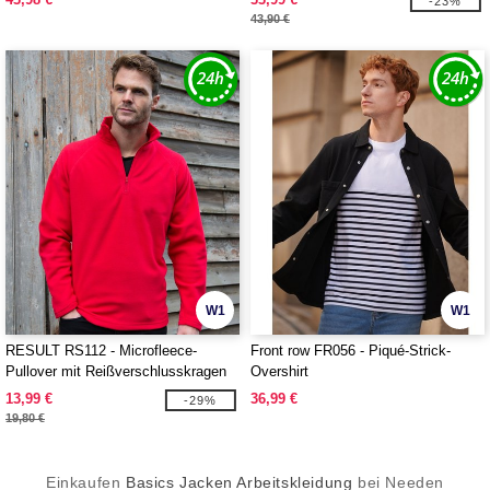
-23%
43,90 €
W1
W1
RESULT RS112 - Microfleece-
Front row FR056 - Piqué-Strick-
Pullover mit Reißverschlusskragen
Overshirt
13,99 €
36,99 €
-29%
19,80 €
Einkaufen
Basics Jacken Arbeitskleidung
bei Needen