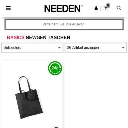
×
Needen App
0
App holen
|
Bessere Preise in der App!
Verfeinern Sie Ihre Auswahl
BASICS
NEWGEN TASCHEN