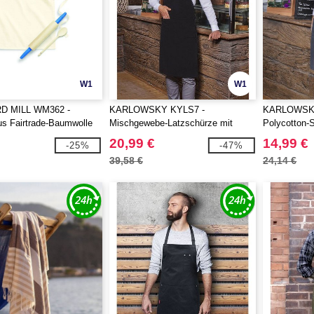
W1
W1
 MILL WM362 -
KARLOWSKY KYLS7 -
KARLOWSKY
s Fairtrade-Baumwolle
Mischgewebe-Latzschürze mit
Polycotton-
Tasche
20,99 €
14,99 €
-25%
-47%
39,58 €
24,14 €