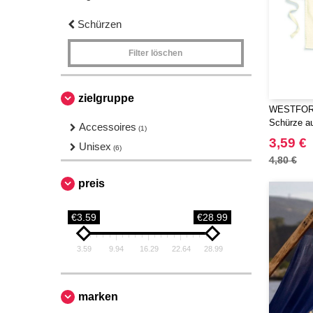
Schürzen
Filter löschen
zielgruppe
WESTFORD
Schürze au
Accessoires
(1)
für Kinder
3,59 €
Unisex
(6)
4,80 €
preis
€3.59
€28.99
3.59
9.94
16.29
22.64
28.99
marken