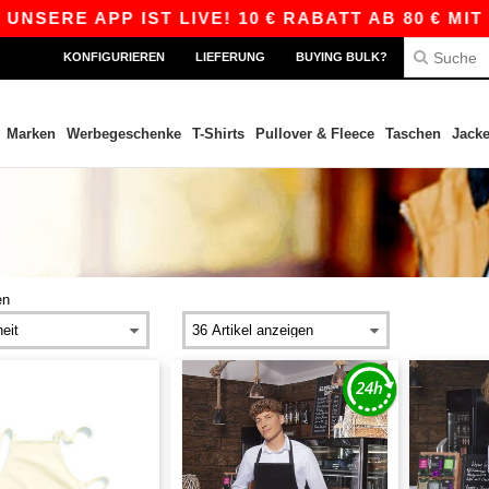
SERE APP IST LIVE! 10 € RABATT AB 80 € MIT 
KONFIGURIEREN
LIEFERUNG
BUYING BULK?
Marken
Werbegeschenke
T-Shirts
Pullover & Fleece
Taschen
Jack
en