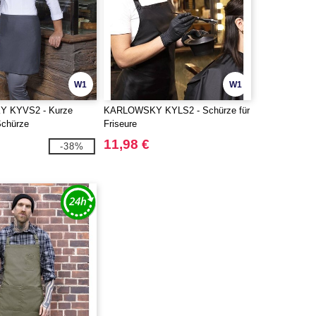
W1
W1
 KYVS2 - Kurze
KARLOWSKY KYLS2 - Schürze für
Schürze
Friseure
11,98 €
-38%