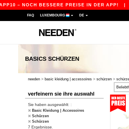
PP10 – NOCH BESSERE PREISE IN DER APP!
|
UN
FAQ
LUXEMBOURG
DE
BASICS
SCHÜRZEN
>
>
>
needen
basic kleidung | accessoires
schürzen
schürz
verfeinern sie ihre auswahl
Sie haben ausgewählt: :
Basic Kleidung | Accessoires
Schürzen
Schürzen
7 Ergebnisse.