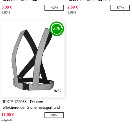
Klettverschluss für Kinder von 7-12
professionellen Einsatz XL
3,98 €
2,60 €
-42%
-57%
Jahren
6,83 €
5,99 €
W32
RFX™ 122053 - Desiree
reflektierender Sicherheitsgurt und
Weste
17,00 €
-38%
27,22 €