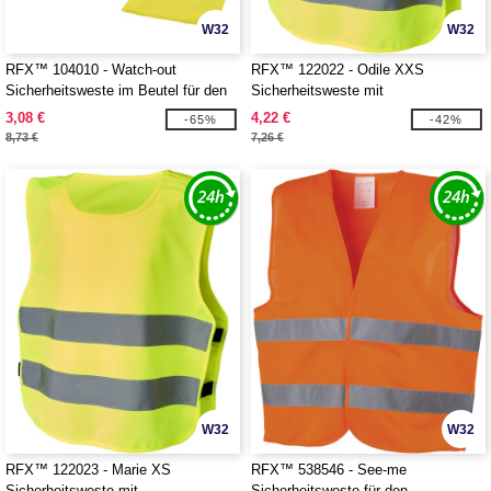
W32
W32
RFX™ 104010 - Watch-out
RFX™ 122022 - Odile XXS
Sicherheitsweste im Beutel für den
Sicherheitsweste mit
professionellen Einsatz
Klettverschluss für Kinder von 3-6
3,08 €
4,22 €
-65%
-42%
Jahren
8,73 €
7,26 €
W32
W32
RFX™ 122023 - Marie XS
RFX™ 538546 - See-me
Sicherheitsweste mit
Sicherheitsweste für den