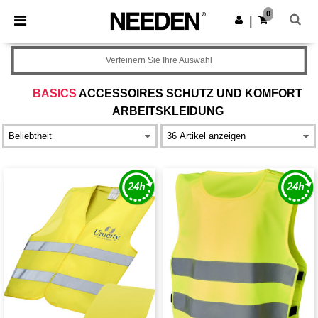
×
Needen App
0
App holen
|
Bessere Preise in der App!
Verfeinern Sie Ihre Auswahl
BASICS
ACCESSOIRES SCHUTZ UND KOMFORT
ARBEITSKLEIDUNG