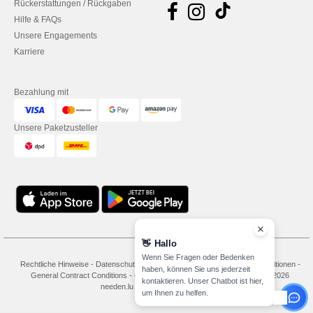
Rückerstattungen / Rückgaben
Hilfe & FAQs
Unsere Engagements
Karriere
Bezahlung mit
Unsere Paketzusteller
👋
Hallo
Wenn Sie Fragen oder Bedenken
Rechtliche Hinweise
-
Datenschutzbestimmungen
-
Bedingungen und Konditionen
-
haben, können Sie uns jederzeit
General Contract Conditions
-
Cookie-Richtlinie
-
Site Map
Copyright 2026
kontaktieren. Unser Chatbot ist hier,
needen.lu - Alle Rechte vorbehalten
um Ihnen zu helfen.