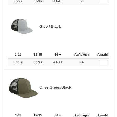
6.99
5.99
4.69
64
€
€
€
Grey / Black
1-11
12-35
36 +
Auf Lager
Anzahl
6.99
5.99
4.69
74
€
€
€
Olive Green/Black
1-11
12-35
36 +
Auf Lager
Anzahl