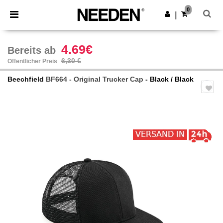
×
Needen App
0
App holen
|
Bessere Preise in der App!
4.69€
Bereits ab
6,30 €
Öffentlicher Preis
Beechfield
BF664 - Original Trucker Cap
- Black / Black
Previous
Next