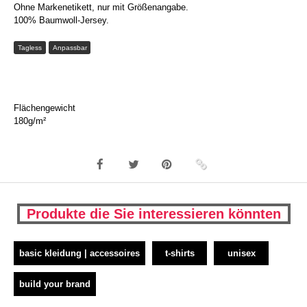
Ohne Markenetikett, nur mit Größenangabe.
100% Baumwoll-Jersey.
Tagless
Anpassbar
Flächengewicht
180g/m²
Produkte die Sie interessieren könnten
basic kleidung | accessoires
t-shirts
unisex
build your brand