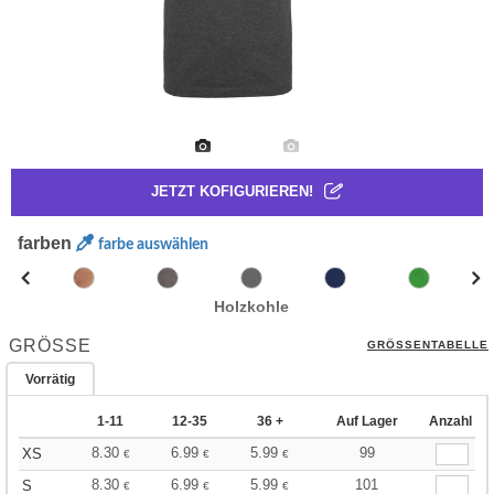
JETZT KOFIGURIEREN!
farben
farbe auswählen
Holzkohle
GRÖSSE
GRÖSSENTABELLE
Vorrätig
1-11
12-35
36 +
Auf Lager
Anzahl
8.30
6.99
5.99
99
XS
€
€
€
8.30
6.99
5.99
101
S
€
€
€