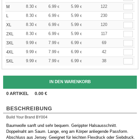
8.30
6.99
5.99
122
M
€
€
€
8.30
6.99
5.99
230
L
€
€
€
8.30
6.99
5.99
120
XL
€
€
€
8.30
6.99
5.99
117
2XL
€
€
€
9.99
7.99
6.99
69
3XL
€
€
€
9.99
7.99
6.99
42
4XL
€
€
€
9.99
7.99
6.99
38
5XL
€
€
€
0
ARTIKEL
0.00
€
BESCHREIBUNG
Build Your Brand BY004
Baumwolle sanft und sehr bequem. Gerippter Halsausschnitt.
Doppelnaht am Saum. Lange, eng am Körper anliegende Passform.
Abschluss aus Jersey. Geeignet für leichten Flexdruck oder Siebdruck.