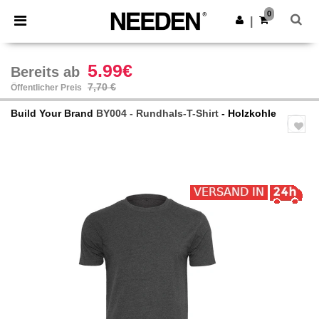
×
Needen App
0
App holen
|
Bessere Preise in der App!
5.99€
Bereits ab
7,70 €
Öffentlicher Preis
Build Your Brand
BY004 - Rundhals-T-Shirt
- Holzkohle
Previous
Next