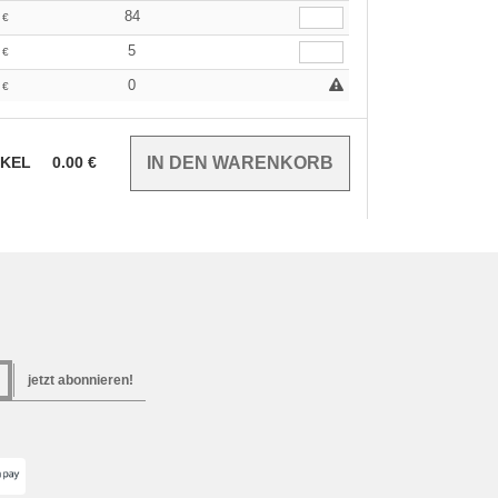
9
84
€
9
5
€
9
0
€
IKEL
0.00
€
jetzt abonnieren!