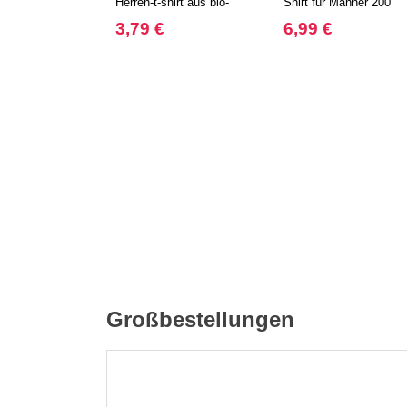
Herren-t-shirt aus bio-
Shirt für Männer 200
baumwolle
3,79 €
6,99 €
Großbestellungen