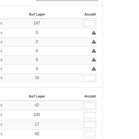
+
Auf Lager
Anzahl
9
147
€
9
0
€
9
0
€
9
0
€
9
0
€
9
0
€
9
16
€
+
Auf Lager
Anzahl
9
42
€
9
100
€
9
17
€
9
60
€