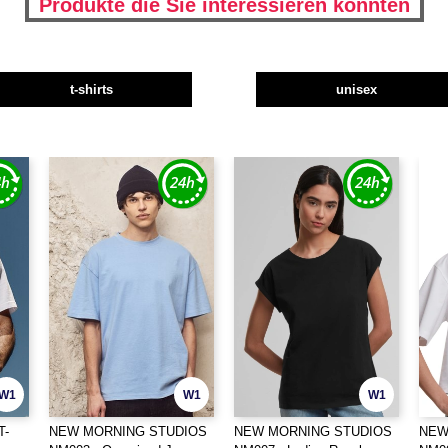
Produkte die Sie interessieren könnten
t-shirts
unisex
W1
W1
W1
T-
NEW MORNING STUDIOS
NEW MORNING STUDIOS
NEW