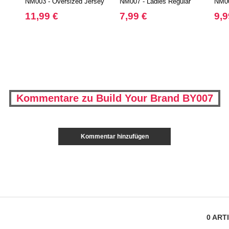
NM003 - Oversized Jersey
NM007 - Ladies Regular
NM00
Tee
Extended Shoulder Tee
Tee
11,99 €
7,99 €
9,9
Kommentare zu Build Your Brand BY007
Kommentar hinzufügen
0
ART