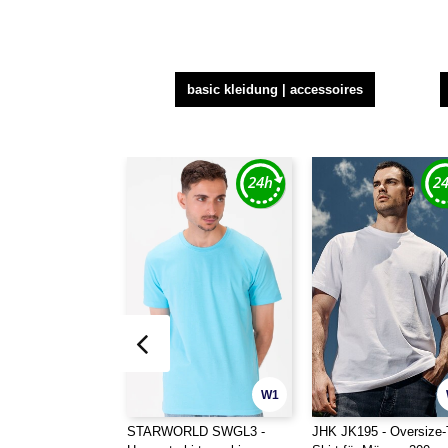
basic kleidung | accessoires
W1
STARWORLD SWGL3 -
JHK JK195 - Oversize-