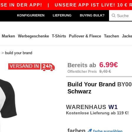
N DER APP!
|
UNSERE APP IST LIVE! 10 € RABA
KONFIGURIEREN
LIEFERUNG
BUYING BULK?
Marken
Werbegeschenke
T-Shirts
Pullover & Fleece
Taschen
Jack
>
x
build your brand
6.99€
Bereits ab
9,40 €
Öffentlicher Preis
Build Your Brand
BY007
Schwarz
WARENHAUS
W1
Kostenlose Lieferung ab 119 €!
farben
farbe auswählen