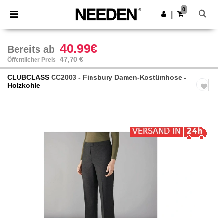
×
Needen App
0
App holen
|
Bessere Preise in der App!
40.99€
Bereits ab
47,70 €
Öffentlicher Preis
CLUBCLASS
CC2003 - Finsbury Damen-Kostümhose
-
Holzkohle
Previous
Next