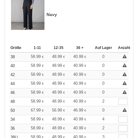
Navy
Größe
1-11
12-35
36 +
Auf Lager
Anzahl
58.99
48.99
40.99
0
38
€
€
€
58.99
48.99
40.99
0
40
€
€
€
58.99
48.99
40.99
0
42
€
€
€
58.99
48.99
40.99
0
44
€
€
€
58.99
48.99
40.99
0
46
€
€
€
58.99
48.99
40.99
2
48
€
€
€
67.99
56.99
46.99
0
50
€
€
€
58.99
48.99
40.99
4
34
€
€
€
58.99
48.99
40.99
2
36
€
€
€
58.99
48.99
40.99
3
38U
€
€
€