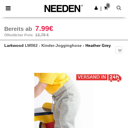
×
Needen App
0
App holen
|
Bessere Preise in der App!
7.99€
Bereits ab
13,79 €
Öffentlicher Preis
Larkwood
LW062 - Kinder-Jogginghose
- Heather Grey
Previous
Next