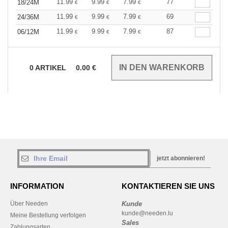
11.99
9.99
7.99
77
18/24M
€
€
€
11.99
9.99
7.99
69
24/36M
€
€
€
11.99
9.99
7.99
87
06/12M
€
€
€
0
ARTIKEL
0.00
€
jetzt abonnieren!
INFORMATION
KONTAKTIEREN SIE UNS
Über Needen
Kunde
kunde@needen.lu
Meine Bestellung verfolgen
Sales
Zahlungsarten