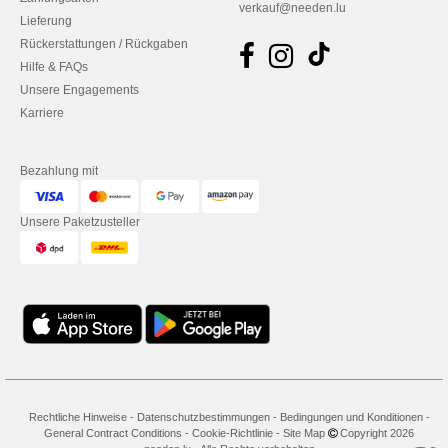
verkauf@needen.lu
Lieferung
Rückerstattungen / Rückgaben
Hilfe & FAQs
Unsere Engagements
Karriere
Bezahlung mit
Unsere Paketzusteller
Rechtliche Hinweise
-
Datenschutzbestimmungen
-
Bedingungen und Konditionen
-
General Contract Conditions
-
Cookie-Richtlinie
-
Site Map
Copyright 2026