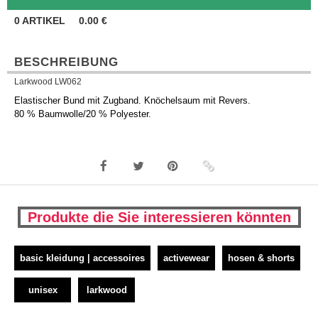
0
ARTIKEL
0.00
€
BESCHREIBUNG
Larkwood LW062
Elastischer Bund mit Zugband. Knöchelsaum mit Revers.
80 % Baumwolle/20 % Polyester.
Produkte die Sie interessieren könnten
basic kleidung | accessoires
activewear
hosen & shorts
unisex
larkwood