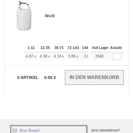
Weiß
1-11
12-35
36-71
72-143
144-287
Auf Lager
288 +
Anzahl
Mehr
+
4.87
4.38
4.14
3.89
3.65
2040
3.41
€
€
€
€
€
€
0
ARTIKEL
0.00
€
jetzt abonnieren!