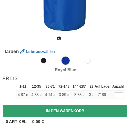
farben
farbe auswählen
Royal Blue
PREIS
1-11
12-35
36-71
72-143
144-287
288 +
Auf Lager
Mehr
Anzahl
+
4.87
4.38
4.14
3.89
3.65
3.41
7186
€
€
€
€
€
€
0
ARTIKEL
0.00
€