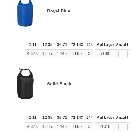
Royal Blue
1-11
12-35
36-71
72-143
144-287
Auf Lager
288 +
Anzahl
Mehr
+
4.87
4.38
4.14
3.89
3.65
7186
3.41
€
€
€
€
€
€
Solid Black
1-11
12-35
36-71
72-143
144-287
Auf Lager
288 +
Anzahl
Mehr
+
4.87
4.38
4.14
3.89
3.65
21018
3.41
€
€
€
€
€
€