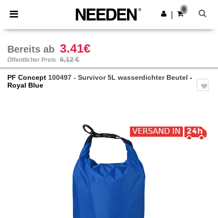
×
Needen App
0
App holen
|
Bessere Preise in der App!
3.41€
Bereits ab
6,12 €
Öffentlicher Preis
PF Concept
100497 - Survivor 5L wasserdichter Beutel
-
Royal Blue
Previous
Next