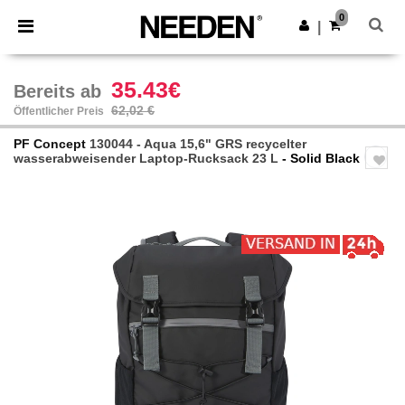
×
Needen App
0
App holen
|
Bessere Preise in der App!
35.43€
Bereits ab
62,02 €
Öffentlicher Preis
PF Concept
130044 - Aqua 15,6" GRS recycelter
wasserabweisender Laptop-Rucksack 23 L
- Solid Black
Previous
Next