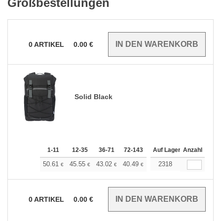
Großbestellungen
0
ARTIKEL
0.00
€
Solid Black
1-11
12-35
36-71
72-143
144-287
Auf Lager
288 +
Anzahl
Mehr
+
50.61
45.55
43.02
40.49
37.96
2318
35.43
€
€
€
€
€
€
0
ARTIKEL
0.00
€