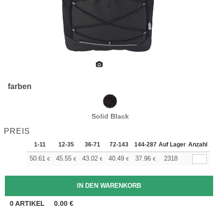
farben
Solid Black
PREIS
1-11
12-35
36-71
72-143
144-287
Auf Lager
288 +
Anzahl
Mehr
+
50.61
45.55
43.02
40.49
37.96
35.43
2318
€
€
€
€
€
€
0
ARTIKEL
0.00
€