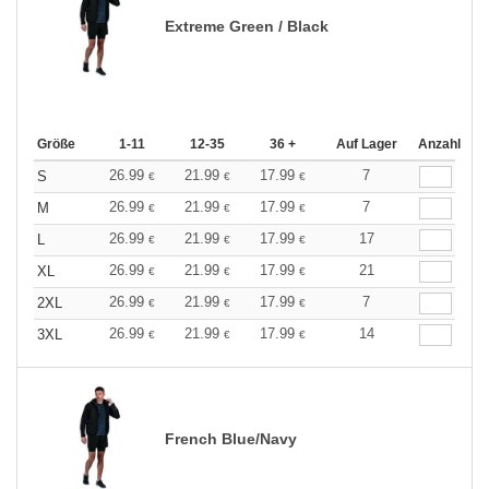
Extreme Green / Black
Größe
1-11
12-35
36 +
Auf Lager
Anzahl
26.99
21.99
17.99
7
S
€
€
€
26.99
21.99
17.99
7
M
€
€
€
26.99
21.99
17.99
17
L
€
€
€
26.99
21.99
17.99
21
XL
€
€
€
26.99
21.99
17.99
7
2XL
€
€
€
26.99
21.99
17.99
14
3XL
€
€
€
French Blue/Navy