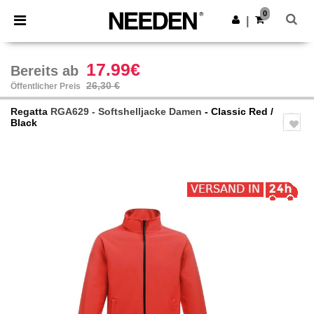
×
Needen App
0
App holen
|
Bessere Preise in der App!
17.99€
Bereits ab
26,30 €
Öffentlicher Preis
Regatta
RGA629 - Softshelljacke Damen
- Classic Red /
Black
Previous
Next