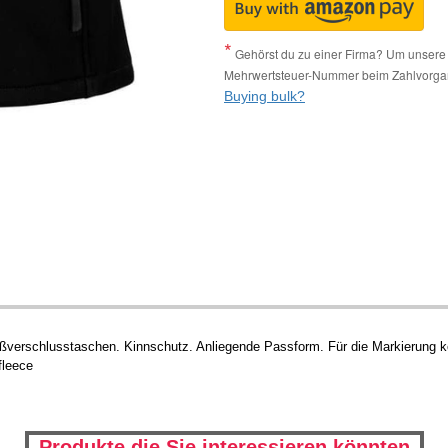
Gehörst du zu einer Firma? Um unsere 
Mehrwertsteuer-Nummer beim Zahlvorga
Buying bulk?
ißverschlusstaschen. Kinnschutz. Anliegende Passform. Für die Markierung ko
fleece
Produkte die Sie interessieren könnten