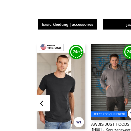
basic kleidung | accessoires
ja
JETZT KOFIGURIEREN!
W1
AWDIS JUST HOODS
JH001 - Kapuzensweats