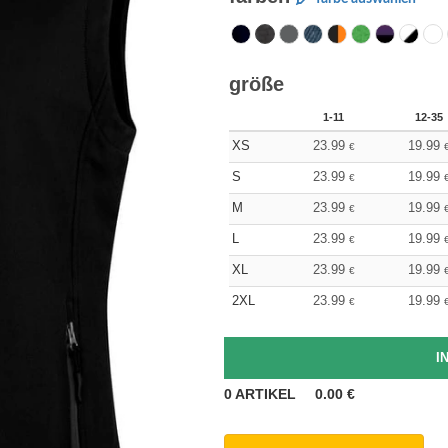
größe
1-11
12-35
XS
23.99
19.99
€
S
23.99
19.99
€
M
23.99
19.99
€
L
23.99
19.99
€
XL
23.99
19.99
€
2XL
23.99
19.99
€
0
ARTIKEL
0.00
€