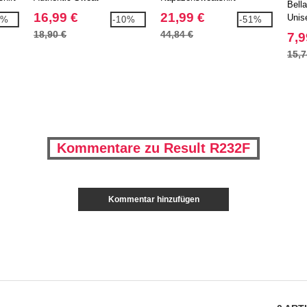
Bell
16,99 €
21,99 €
Unis
7%
-10%
-51%
18,90 €
44,84 €
7,9
15,7
Kommentare zu Result R232F
Kommentar hinzufügen