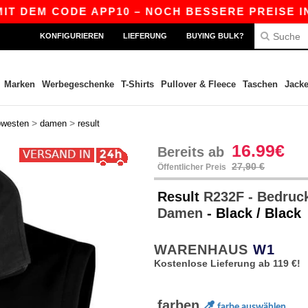
EM CODE APP10 – NOCH BESSERE PREISE IN DER A
KONFIGURIEREN
LIEFERUNG
BUYING BULK?
Marken
Werbegeschenke
T-Shirts
Pullover & Fleece
Taschen
Jack
>
>
owesten
damen
result
16.99€
Bereits ab
27,90 €
Öffentlicher Preis
Result
R232F - Bedruck
Damen
- Black / Black
WARENHAUS
W1
Kostenlose Lieferung ab 119 €!
farben
farbe auswählen