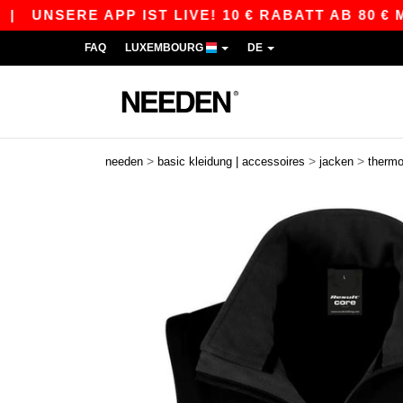
ERE APP IST LIVE! 10 € RABATT AB 80 € MIT D
FAQ
LUXEMBOURG
DE
>
>
>
needen
basic kleidung | accessoires
jacken
therm