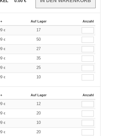
IKEL
0.00
€
 +
Auf Lager
Anzahl
99
17
€
99
50
€
99
27
€
99
35
€
99
25
€
99
10
€
 +
Auf Lager
Anzahl
99
12
€
99
20
€
99
10
€
99
20
€