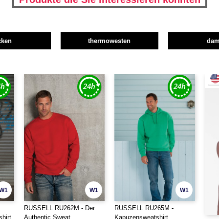
cken
thermowesten
da
W1
W1
W1
RUSSELL RU262M - Der
RUSSELL RU265M -
hirt
Authentic Sweat
Kapuzensweatshirt