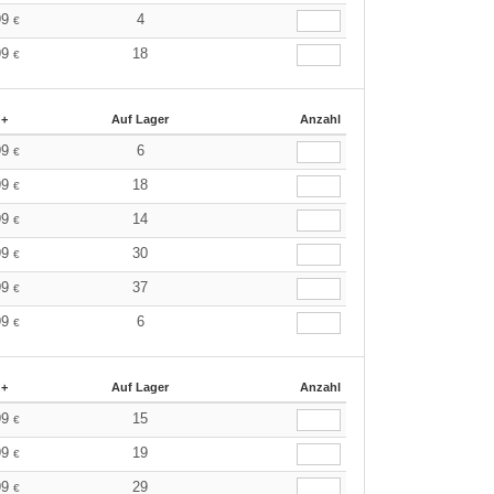
99
4
€
99
18
€
 +
Auf Lager
Anzahl
99
6
€
99
18
€
99
14
€
99
30
€
99
37
€
99
6
€
 +
Auf Lager
Anzahl
99
15
€
99
19
€
99
29
€