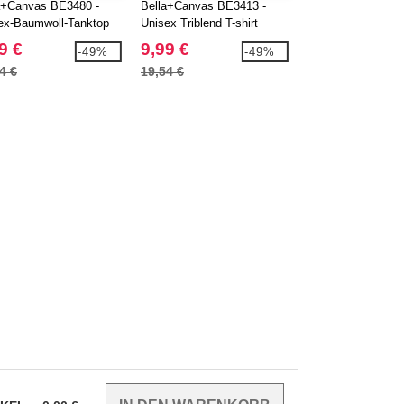
a+Canvas BE3480 -
Bella+Canvas BE3413 -
25,99 €
ex-Baumwoll-Tanktop
Unisex Triblend T-shirt
46,19 €
9 €
9,99 €
-49%
-49%
4 €
19,54 €