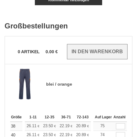
Kommentar hinzufügen
Großbestellungen
0
ARTIKEL
0.00
€
blei / orange
Größe
1-11
12-35
36-71
72-143
144-287
Auf Lager
288 +
Anzahl
Mehr
+
26.11
23.50
22.19
20.89
19.58
75
18.28
38
€
€
€
€
€
€
+
26.11
23.50
22.19
20.89
19.58
74
18.28
40
€
€
€
€
€
€