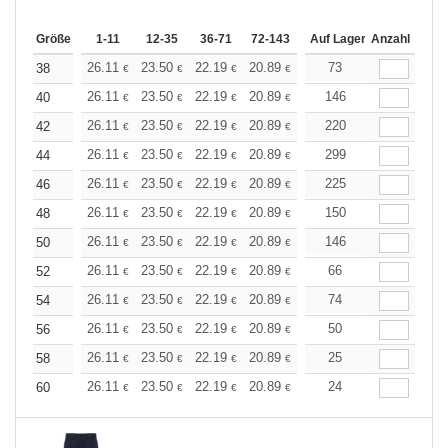
Größe
1-11
12-35
36-71
72-143
144-287
Auf Lager
288 +
Anzahl
Mehr
+
26.11
23.50
22.19
20.89
19.58
73
18.28
38
€
€
€
€
€
€
+
26.11
23.50
22.19
20.89
19.58
146
18.28
40
€
€
€
€
€
€
+
26.11
23.50
22.19
20.89
19.58
220
18.28
42
€
€
€
€
€
€
+
26.11
23.50
22.19
20.89
19.58
299
18.28
44
€
€
€
€
€
€
+
26.11
23.50
22.19
20.89
19.58
225
18.28
46
€
€
€
€
€
€
+
26.11
23.50
22.19
20.89
19.58
150
18.28
48
€
€
€
€
€
€
+
26.11
23.50
22.19
20.89
19.58
146
18.28
50
€
€
€
€
€
€
+
26.11
23.50
22.19
20.89
19.58
66
18.28
52
€
€
€
€
€
€
+
26.11
23.50
22.19
20.89
19.58
74
18.28
54
€
€
€
€
€
€
+
26.11
23.50
22.19
20.89
19.58
50
18.28
56
€
€
€
€
€
€
+
26.11
23.50
22.19
20.89
19.58
25
18.28
58
€
€
€
€
€
€
+
26.11
23.50
22.19
20.89
19.58
24
18.28
60
€
€
€
€
€
€