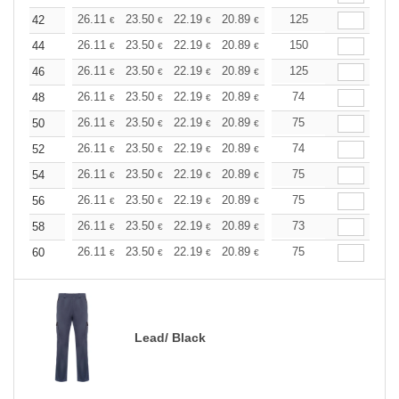
+
26.11
23.50
22.19
20.89
19.58
125
18.28
42
€
€
€
€
€
€
+
26.11
23.50
22.19
20.89
19.58
150
18.28
44
€
€
€
€
€
€
+
26.11
23.50
22.19
20.89
19.58
125
18.28
46
€
€
€
€
€
€
+
26.11
23.50
22.19
20.89
19.58
74
18.28
48
€
€
€
€
€
€
+
26.11
23.50
22.19
20.89
19.58
75
18.28
50
€
€
€
€
€
€
+
26.11
23.50
22.19
20.89
19.58
74
18.28
52
€
€
€
€
€
€
+
26.11
23.50
22.19
20.89
19.58
75
18.28
54
€
€
€
€
€
€
+
26.11
23.50
22.19
20.89
19.58
75
18.28
56
€
€
€
€
€
€
+
26.11
23.50
22.19
20.89
19.58
73
18.28
58
€
€
€
€
€
€
+
26.11
23.50
22.19
20.89
19.58
75
18.28
60
€
€
€
€
€
€
Lead/ Black