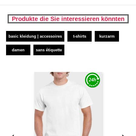
Produkte die Sie interessieren könnten
basic kleidung | accessoires
t-shirts
kurzarm
damen
sans étiquette