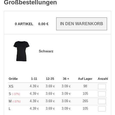
Großbestellungen
0
ARTIKEL
0.00
€
Schwarz
Größe
1-11
12-35
36 +
Auf Lager
Anzahl
4.39
3.69
3.09
98
XS
€
€
€
4.39
3.69
3.09
105
S
€
€
€
(-37%)
4.39
3.69
3.09
265
M
€
€
€
(-37%)
4.39
3.69
3.09
105
L
€
€
€