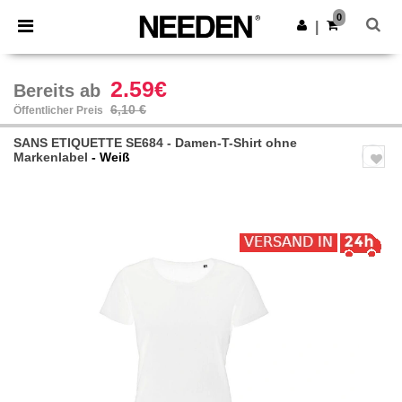
×
Needen App
0
App holen
|
Bessere Preise in der App!
2.59€
Bereits ab
6,10 €
Öffentlicher Preis
SANS ETIQUETTE SE684 - Damen-T-Shirt ohne
Markenlabel
- Weiß
Previous
Next