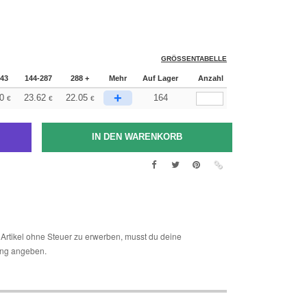
GRÖSSENTABELLE
143
144-287
288 +
Mehr
Auf Lager
Anzahl
+
0
23.62
22.05
164
€
€
€
Artikel ohne Steuer zu erwerben, musst du deine
ng angeben.