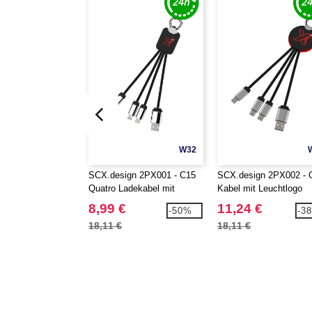
W32
SCX.design 2PX001 - C15
SCX.design 2PX002 - 
Quatro Ladekabel mit
Kabel mit Leuchtlogo
Leuchtlogo
8,99 €
11,24 €
-50%
-3
18,11 €
18,11 €