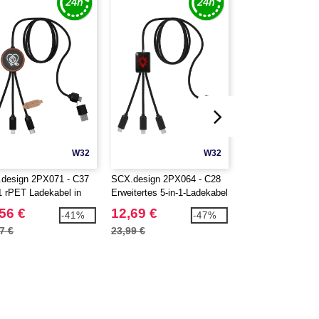
W32
W32
design 2PX071 - C37
SCX.design 2PX064 - C28
SCX.design 2PX0
-1 rPET Ladekabel in
Erweitertes 5-in-1-Ladekabel
3-in-1 Bambuskabe
em Bambusgehäuse
Leuchtlogo
56 €
12,69 €
11,45 €
-41%
-47%
Leuchtlogo
7 €
23,99 €
26,89 €