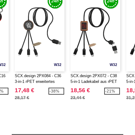
W32
W32
W32
C16
SCX.design 2PX084 - C36
SCX.design 2PX072 - C38
SCX.
3-in-1 rPET erweitertes
5-in-1 Ladekabel aus rPET
5-in
Ladekabel mit Leuchtlogo in
in quadratischem
rund
17,48 €
18,56 €
18,
8%
-38%
-21%
rundem Bambusgehäuse
Bambusgehäuse mit
mit 
28,17 €
23,44 €
31,2
Leuchtlogo