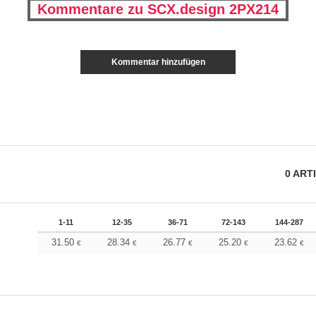
Kommentare zu SCX.design 2PX214
Kommentar hinzufügen
0
ART
1-11
12-35
36-71
72-143
144-287
31.50
28.34
26.77
25.20
23.62
€
€
€
€
€