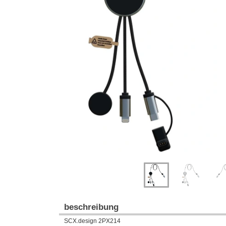
Previous
Next
beschreibung
SCX.design 2PX214