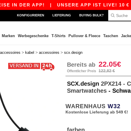
 IN DER APP!
|
UNSERE APP IST LIVE! 10 € R
KONFIGURIEREN
LIEFERUNG
BUYING BULK?
Marken
Werbegeschenke
T-Shirts
Pullover & Fleece
Taschen
Jack
>
>
>
accessoires
kabel
accessoires
scx.design
22.05€
Bereits ab
122,82 €
Öffentlicher Preis
SCX.design
2PX214 - C3
Smartwatches
- Schwa
WARENHAUS
W32
Kostenlose Lieferung ab 549 €!
farben