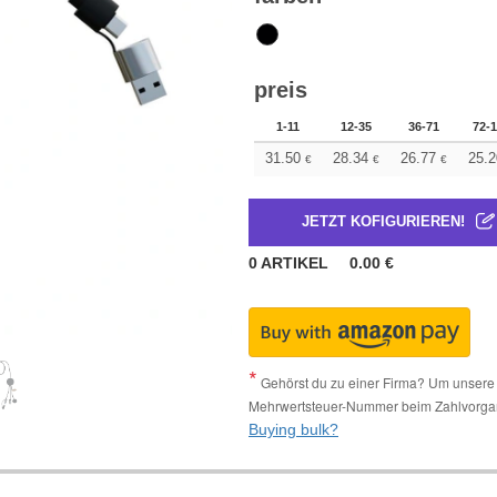
preis
1-11
12-35
36-71
72-
31.50
28.34
26.77
25.2
€
€
€
JETZT KOFIGURIEREN!
0
ARTIKEL
0.00
€
Gehörst du zu einer Firma? Um unsere 
Mehrwertsteuer-Nummer beim Zahlvorga
Buying bulk?