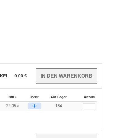
IKEL
0.00
€
288 +
Mehr
Auf Lager
Anzahl
+
22.05
164
€