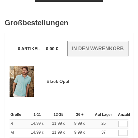
Großbestellungen
0
ARTIKEL
0.00
€
Black Opal
Größe
1-11
12-35
36 +
Auf Lager
Anzahl
14.99
11.99
9.99
26
S
€
€
€
14.99
11.99
9.99
37
M
€
€
€