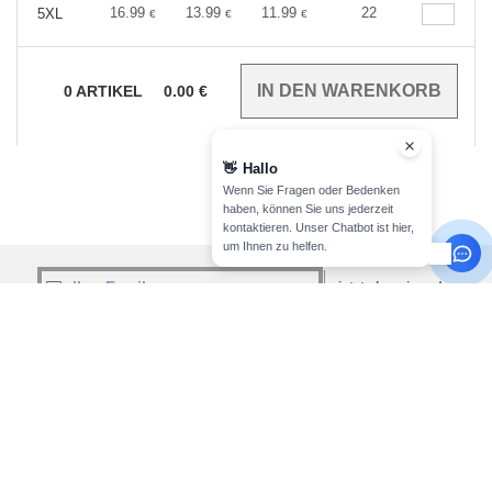
16.99
13.99
11.99
22
5XL
€
€
€
0
ARTIKEL
0.00
€
👋
Hallo
Wenn Sie Fragen oder Bedenken
haben, können Sie uns jederzeit
kontaktieren. Unser Chatbot ist hier,
um Ihnen zu helfen.
jetzt abonnieren!
INFORMATION
KONTAKTIEREN SIE UNS
Über Needen
Kunde
kunde@needen.lu
Meine Bestellung verfolgen
Sales
Zahlungsarten
verkauf@needen.lu
Lieferung
Rückerstattungen / Rückgaben