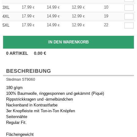
17.99
14.99
12.99
10
3XL
€
€
€
17.99
14.99
12.99
19
4XL
€
€
€
17.99
14.99
12.99
22
5XL
€
€
€
0
ARTIKEL
0.00
€
BESCHREIBUNG
Stedman ST9060
180 g/qm
100% Baumwolle, ringgesponnen und gekämmt (Piqué)
Rippstrickkragen und -ärmelbündchen
Nackenband in Kontrastfarbe
3er Knopfleiste mit Ton-in-Ton Knöpfen
Seitennähte
Regular Fit.
Flächengewicht