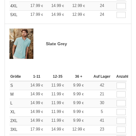
17.99
14.99
12.99
24
4XL
€
€
€
17.99
14.99
12.99
24
5XL
€
€
€
Slate Grey
Größe
1-11
12-35
36 +
Auf Lager
Anzahl
14.99
11.99
9.99
42
S
€
€
€
14.99
11.99
9.99
21
M
€
€
€
14.99
11.99
9.99
30
L
€
€
€
14.99
11.99
9.99
5
XL
€
€
€
14.99
11.99
9.99
41
2XL
€
€
€
17.99
14.99
12.99
23
3XL
€
€
€