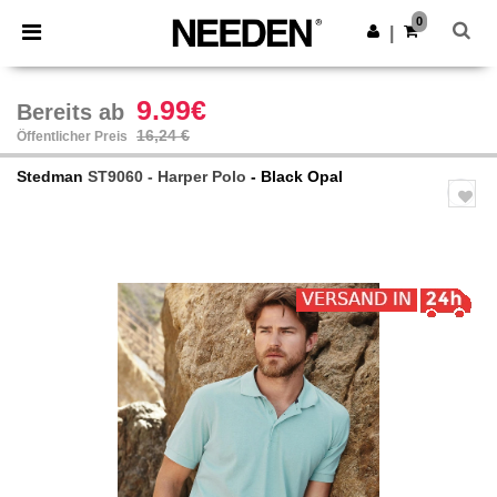
×
Needen App
0
App holen
|
Bessere Preise in der App!
9.99€
Bereits ab
16,24 €
Öffentlicher Preis
Stedman
ST9060 - Harper Polo
- Black Opal
Previous
Next