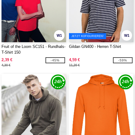
W1
W1
JETZT KOFIGURIEREN!
Fruit of the Loom SC151 - Rundhals-
Gildan GN400 - Herren T-Shirt
T-Shirt 150
2,39 €
4,59 €
-45%
-59%
4,30 €
11,20 €