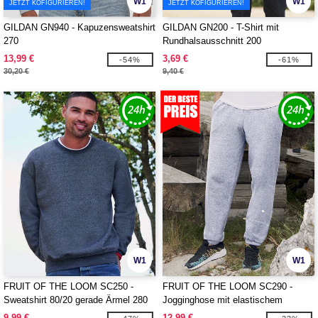
W1
W1
JETZT KOFIGURIEREN!
JETZT KOFIGURIEREN!
GILDAN GN940 - Kapuzensweatshirt
GILDAN GN200 - T-Shirt mit
270
Rundhalsausschnitt 200
13,99 €
3,69 €
-54%
-61%
30,20 €
9,40 €
W1
W1
FRUIT OF THE LOOM SC250 -
FRUIT OF THE LOOM SC290 -
Sweatshirt 80/20 gerade Ärmel 280
Jogginghose mit elastischem
Beinabschluss
9,99 €
12,99 €