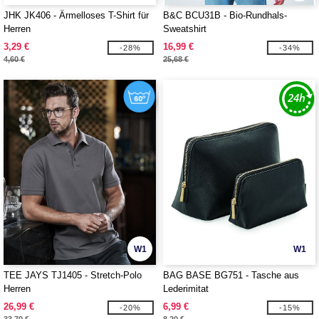
JHK JK406 - Ärmelloses T-Shirt für
B&C BCU31B - Bio-Rundhals-
Herren
Sweatshirt
3,29 €
16,99 €
-28%
-34%
4,60 €
25,68 €
W1
W1
TEE JAYS TJ1405 - Stretch-Polo
BAG BASE BG751 - Tasche aus
Herren
Lederimitat
26,99 €
6,99 €
-20%
-15%