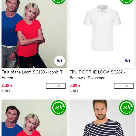
W1
W1
Fruit of the Loom SC150 - Iconic T
FRUIT OF THE LOOM SC282 -
Herren
Baumwoll-Polohemd
2,39 €
5,99 €
-58%
-35%
5,70 €
9,20 €