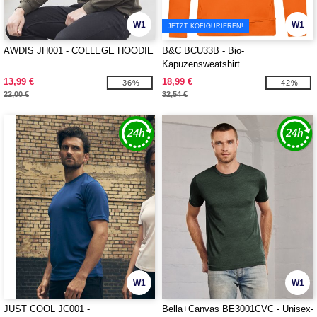
W1
W1
JETZT KOFIGURIEREN!
AWDIS JH001 - COLLEGE HOODIE
B&C BCU33B - Bio-
Kapuzensweatshirt
13,99 €
18,99 €
-36%
-42%
22,00 €
32,54 €
W1
W1
JUST COOL JC001 -
Bella+Canvas BE3001CVC - Unisex-