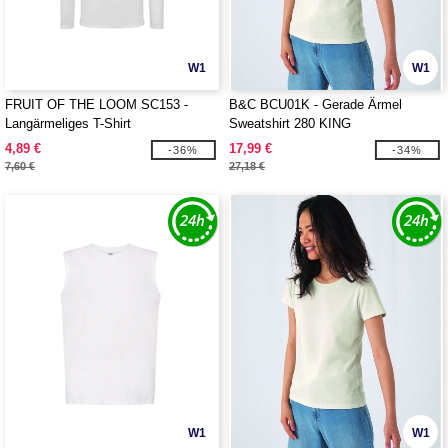
W1
W1
FRUIT OF THE LOOM SC153 -
B&C BCU01K - Gerade Ärmel
Langärmeliges T-Shirt
Sweatshirt 280 KING
4,89 €
17,99 €
-36%
-34%
7,60 €
27,18 €
W1
W1