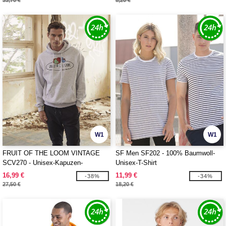
33,70 €
8,20 €
W1
W1
FRUIT OF THE LOOM VINTAGE
SF Men SF202 - 100% Baumwoll-
SCV270 - Unisex-Kapuzen-
Unisex-T-Shirt
Sweatshirt mit FRUIT OF THE
16,99 €
11,99 €
-38%
-34%
LOOM VINTAGE-Logo
27,50 €
18,20 €