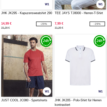
W1
W1
JHK JK295 - Kapuzensweatshirt 290
TEE JAYS TJ8000 - Herren-T-Shirt
14,99 €
7,99 €
-29%
-29%
21,20 €
11,20 €
W1
W1
JUST COOL JC080 - Sportshorts
JHK JK205 - Polo-Shirt für Herren
kontrastiert