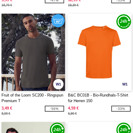
-47%
-33%
18,70 €
19,30 €
W1
W1
Fruit of the Loom SC200 - Ringspun
B&C BC01B - Bio-Rundhals-T-Shirt
Premium T
für Herren 150
3,49 €
4,59 €
-56%
-33%
8,00 €
6,90 €