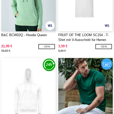
W1
W1
B&C BCW02Q - Hoodie Queen
FRUIT OF THE LOOM SC154 - T-
Shirt mit V-Ausschnitt für Herren
21,99 €
3,59 €
-39%
-36%
35,92 €
5,60 €