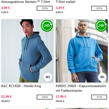
Atmungsaktives Neoteric™ T-Shirt
T-Shirt meliert
4,89 €
3,29 €
-30%
-63%
7,00 €
8,90 €
W1
W1
B&C BCU02K - Hoodie King
AWDIS JH003 - Kapuzensweatshirt
mit Farbkontrasten
21,99 €
17,99 €
-39%
-31%
35,92 €
26,00 €