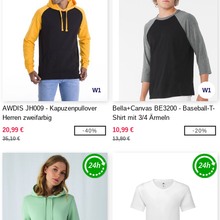
W1
W1
AWDIS JH009 - Kapuzenpullover
Bella+Canvas BE3200 - Baseball-T-
Herren zweifarbig
Shirt mit 3/4 Ärmeln
20,99 €
10,99 €
-40%
-20%
35,10 €
13,80 €