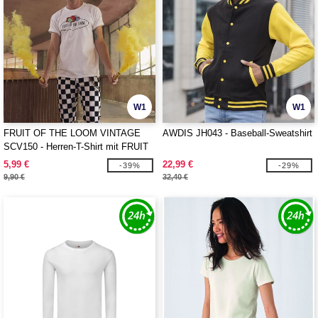
W1
W1
FRUIT OF THE LOOM VINTAGE
AWDIS JH043 - Baseball-Sweatshirt
SCV150 - Herren-T-Shirt mit FRUIT
OF THE LOOM VINTAGE-Logo
5,99 €
22,99 €
-39%
-29%
9,90 €
32,40 €