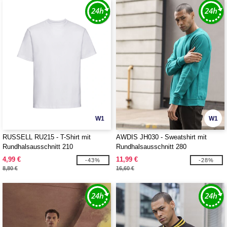
W1
W1
RUSSELL RU215 - T-Shirt mit
AWDIS JH030 - Sweatshirt mit
Rundhalsausschnitt 210
Rundhalsausschnitt 280
4,99 €
11,99 €
-43%
-28%
8,80 €
16,60 €