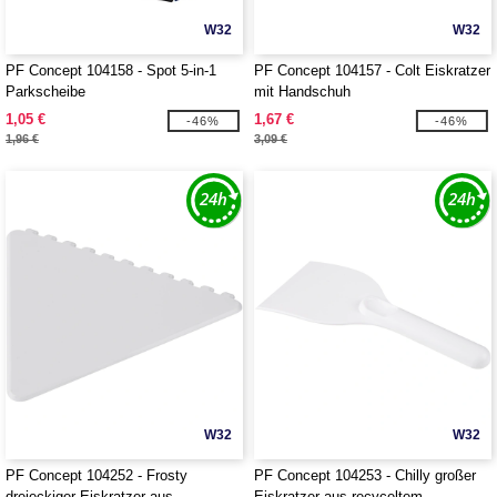
W32
W32
PF Concept 104158 - Spot 5-in-1
PF Concept 104157 - Colt Eiskratzer
Parkscheibe
mit Handschuh
1,05 €
1,67 €
-46%
-46%
1,96 €
3,09 €
W32
W32
PF Concept 104252 - Frosty
PF Concept 104253 - Chilly großer
dreieckiger Eiskratzer aus
Eiskratzer aus recyceltem