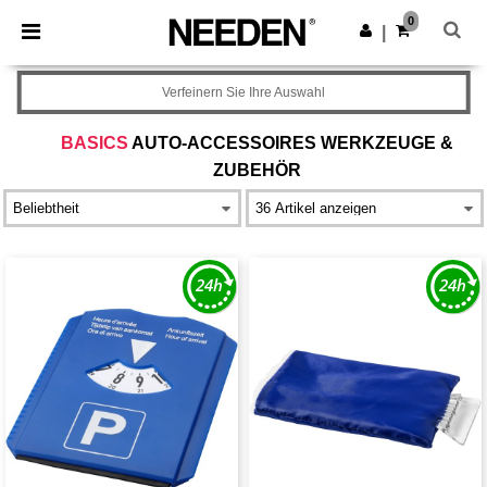
×
Needen App
0
App holen
|
Bessere Preise in der App!
Verfeinern Sie Ihre Auswahl
BASICS
AUTO-ACCESSOIRES WERKZEUGE &
ZUBEHÖR