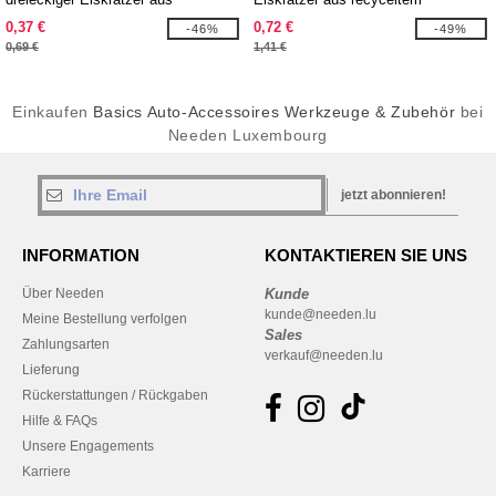
recyceltem Kunststoff
Kunststoff
0,37 €
0,72 €
-46%
-49%
0,69 €
1,41 €
Einkaufen
Basics Auto-Accessoires Werkzeuge & Zubehör
bei
Needen Luxembourg
jetzt abonnieren!
INFORMATION
KONTAKTIEREN SIE UNS
Über Needen
Kunde
kunde@needen.lu
Meine Bestellung verfolgen
Sales
Zahlungsarten
verkauf@needen.lu
Lieferung
Rückerstattungen / Rückgaben
Hilfe & FAQs
Unsere Engagements
Karriere