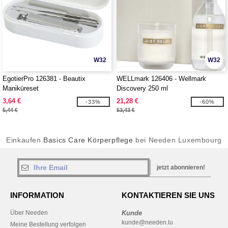
W32
W32
EgotierPro 126381 - Beautix
WELLmark 126406 - Wellmark
Maniküreset
Discovery 250 ml
Handseifenspender und 150 g
3,64 €
21,28 €
-33%
-60%
Duftkerze im Set
5,44 €
53,43 €
Einkaufen
Basics Care Körperpflege
bei Needen Luxembourg
jetzt abonnieren!
INFORMATION
KONTAKTIEREN SIE UNS
Über Needen
Kunde
kunde@needen.lu
Meine Bestellung verfolgen