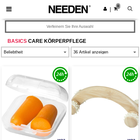
×
Needen App
0
App holen
|
Bessere Preise in der App!
Verfeinern Sie Ihre Auswahl
BASICS
CARE KÖRPERPFLEGE