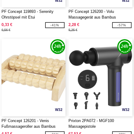
W32
W32
PF Concept 119893 - Serenity
PF Concept 126200 - Volu
Ohrstöpsel mit Etui
Massagegerät aus Bambus
0,33 €
2,28 €
-41%
-57%
0,56 €
5,25 €
W32
W32
PF Concept 126201 - Venis
Prixton 2PA072 - MGF100
Fußmassageroller aus Bambus
Massagepistole
4,57 €
67,53 €