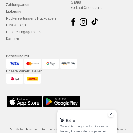
Sales
Zahlungsarten
verkauf@needen.lu
Lieferung
Rückerstattungen / Rückgaben
Hilfe & FAQs
Unsere Engagements
Karriere
Bezahlung mit
Unsere Paketzusteller
👋
Hallo
Wenn Sie Fragen oder Bedenken
Rechtliche Hinweise
-
Datenschutzbestimmungen
-
Bedingungen und Konditionen
-
haben, können Sie uns jederzeit