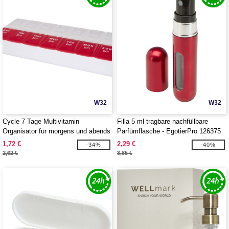
W32
W32
Cycle 7 Tage Multivitamin
Filla 5 ml tragbare nachfüllbare
Organisator für morgens und abends
Parfümflasche - EgotierPro 126375
- EgotierPro 126374
1,72 €
2,29 €
-34%
-40%
2,62 €
3,85 €