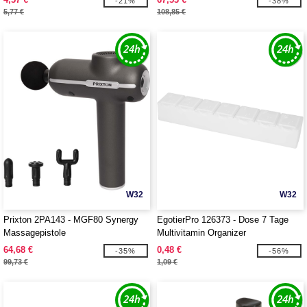
-21%
-38%
5,77 €
108,85 €
W32
W32
Prixton 2PA143 - MGF80 Synergy
EgotierPro 126373 - Dose 7 Tage
Massagepistole
Multivitamin Organizer
64,68 €
0,48 €
-35%
-56%
99,73 €
1,09 €