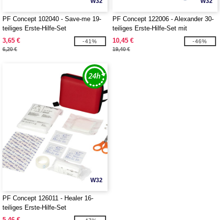
W32
W32
PF Concept 102040 - Save-me 19-
PF Concept 122006 - Alexander 30-
teiliges Erste-Hilfe-Set
teiliges Erste-Hilfe-Set mit
wasserfester Tasche
3,65 €
10,45 €
-41%
-46%
6,20 €
19,40 €
W32
PF Concept 126011 - Healer 16-
teiliges Erste-Hilfe-Set
5,46 €