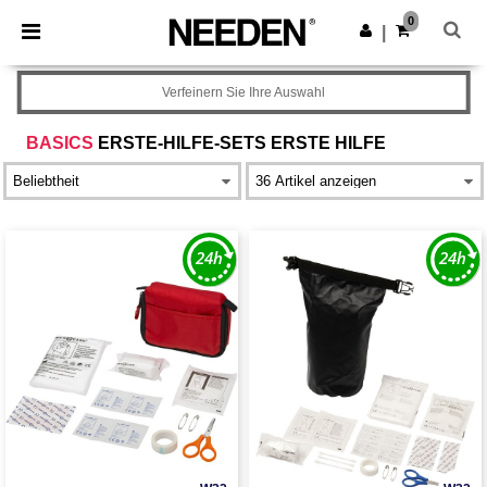
×
Needen App
0
App holen
|
Bessere Preise in der App!
Verfeinern Sie Ihre Auswahl
BASICS
ERSTE-HILFE-SETS ERSTE HILFE