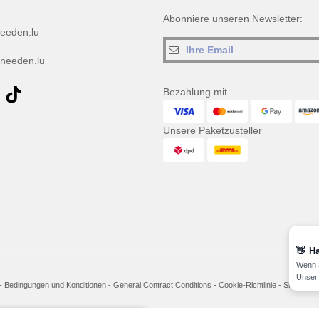
Abonniere unseren Newsletter:
eeden.lu
needen.lu
Bezahlung mit
Unsere Paketzusteller
👋
Ha
Wenn S
Unser 
-
Bedingungen und Konditionen
-
General Contract Conditions
-
Cookie-Richtlinie
-
Site Map