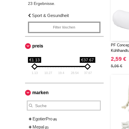
23 Ergebnisse.
Sport & Gesundheit
Filter löschen
PF Concep
preis
Kühlhandtu
2,59 €
€1.13
€37.67
5,06 €
1.13
10.27
19.4
28.54
37.67
marken
EgotierPro
(8)
Mepal
(2)