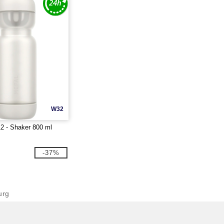
W32
2 - Shaker 800 ml
e
-37%
urg