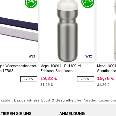
W32
W32
liges Widerstandsbandset
Mepal 100911 - Pull 800 ml
Mepal 10091
ro 127065
Edelstahl Sportflasche
Sportflasch
19,22 €
19,76 €
-70%
-39%
31,29 €
31,29 €
nkaufen
Basics Fitness Sport & Gesundheit
bei Needen Luxembo
TIEREN SIE UNS
ANMELDUNG