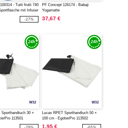
00314 - Tutti frutti 740
PF Concept 126174 - Babaji
portflasche mit Infuser
Yogamatte
37,67 €
-27%
W32
W32
 Sporthandtuch 30 ×
Lucas RPET Sporthandtuch 50 ×
tierPro 113501
100 cm - EgotierPro 113502
1,95 €
-29%
-65%