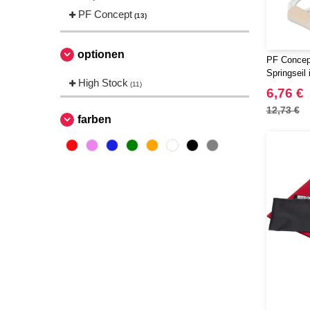
PF Concept
(13)
optionen
PF Concept
Springseil
High Stock
(11)
6,76 €
12,73 €
farben