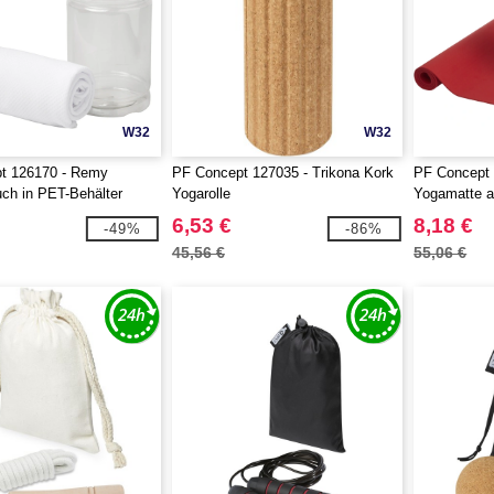
W32
W32
t 126170 - Remy
PF Concept 127035 - Trikona Kork
PF Concept 
ch in PET-Behälter
Yogarolle
Yogamatte a
6,53 €
8,18 €
-49%
-86%
45,56 €
55,06 €