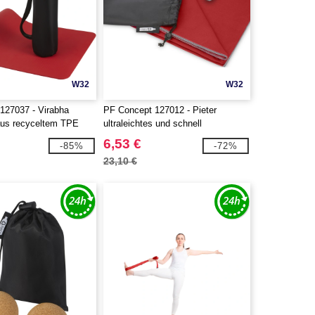
W32
W32
127037 - Virabha
PF Concept 127012 - Pieter
us recyceltem TPE
ultraleichtes und schnell
trocknendes Handtuch aus rPET
6,53 €
-85%
-72%
23,10 €