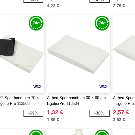
4,22 €
2,79 €
W32
W32
T Sporthandtuch 70 ×
Althea Sporthandtuch 30 × 80 cm -
Althea Spor
gotierPro 113503
EgotierPro 113504
- EgotierPro
1,32 €
2,57 €
-69%
-30%
1,89 €
3,53 €