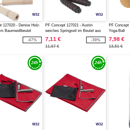
W32
W32
 127020 - Denise Holz-
PF Concept 127021 - Austin
PF Concept 
 im Baumwollbeutel
weiches Springseil im Beutel aus
Yoga-Ball
rPET
7,11 €
7,98 €
-47%
-39%
11,67 €
13,51 €
W32
W32