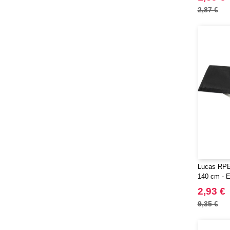
2,87 €
Lucas RPE
140 cm - E
2,93 €
9,35 €