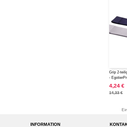
Grip 2-tei
- EgotierP
4,24 €
14,33 €
Ei
INFORMATION
KONTAK