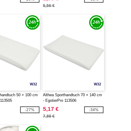
5,56 €
W32
W32
thandtuch 50 × 100 cm
Althea Sporthandtuch 70 × 140 cm
 113505
- EgotierPro 113506
5,17 €
-27%
-34%
7,88 €