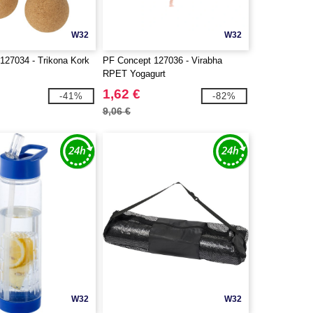
W32
W32
127034 - Trikona Kork
PF Concept 127036 - Virabha
RPET Yogagurt
1,62 €
-41%
-82%
9,06 €
W32
W32