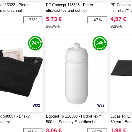
 113322 - Pieter
PF Concept 113323 - Pieter
PF Concept 1
es und schnell
ultraleichtes und schnell
ml Tritan™ S
es GRS Handtuch 30 ×
trocknendes GRS Handtuch 50 ×
5,73 €
4,57 €
-73%
-47%
100 cm
10,79 €
6,28 €
W32
W32
 548857 - Brisky
EgotierPro 220300 - HydroFlex™
Lucas RPET
nd mit
500 ml Squeezy Sportflasche
80 cm - Ego
hlusstasche
3,06 €
1,98 €
-41%
-27%