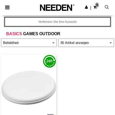
×
Needen App
0
App holen
|
Bessere Preise in der App!
Verfeinern Sie Ihre Auswahl
BASICS
GAMES OUTDOOR